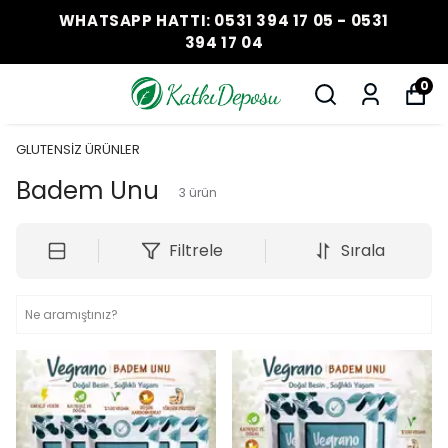
WHATSAPP HATTI: 0531 394 17 05 - 0531
394 17 04
0
GLUTENSİZ ÜRÜNLER
Badem Unu
3
ürün
Filtrele
Sırala