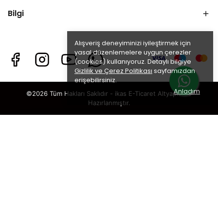
Bilgi
Alışveriş deneyiminizi iyileştirmek için
yasal düzenlemelere uygun çerezler
(cookies) kullanıyoruz. Detaylı bilgiye
Gizlilik ve Çerez Politikası
sayfamızdan
erişebilirsiniz.
Anladım
©2026 Tüm Hakları Saklıdır - ikas E-Ticaret
Altyapısı ile
Hazırlanmıştır.
Badem Unu
×
TAKİP ET · KAZAN
🎁
%5 İNDİRİM
SENİ BEKLİYOR!
Sosyal medya hesaplarımızı takip et,