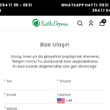
WHATSAPP HATTI: 0531 394 17 05 - 0531
394 17 04
0
Bize Ulaşın
​Görüş, öneri ya da şikayetiniz paylaşmak isterseniz,
"İletişim Formu"nu doldurarak bize ulaştırabilirsiniz.
En kısa sürede değerlendirip size geri döneceğiz.
*
Ad
*
Soyad
*
Email
Telefon
*
Mesaj