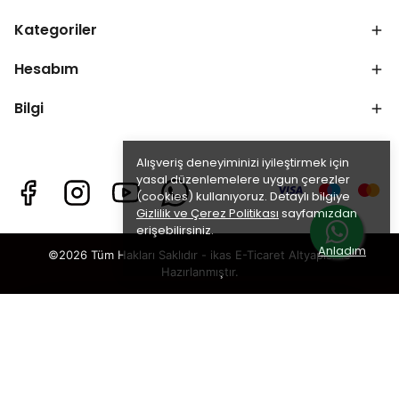
Kategoriler
Hesabım
Bilgi
Alışveriş deneyiminizi iyileştirmek için
yasal düzenlemelere uygun çerezler
(cookies) kullanıyoruz. Detaylı bilgiye
Gizlilik ve Çerez Politikası
sayfamızdan
erişebilirsiniz.
Anladım
©2026 Tüm Hakları Saklıdır - ikas E-Ticaret
Altyapısı ile
Hazırlanmıştır.
×
TAKİP ET · KAZAN