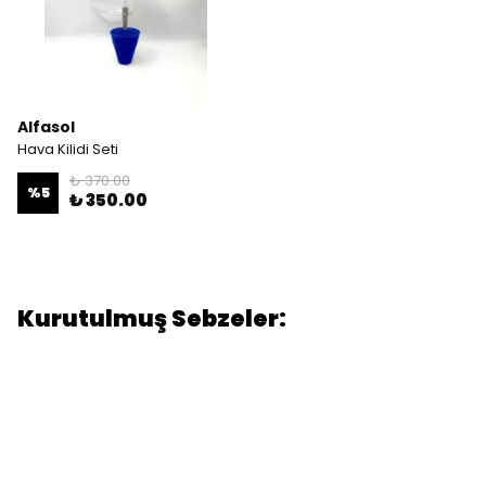
Alfasol
Hava Kilidi Seti
₺ 370.00
%
5
₺ 350.00
Kurutulmuş Sebzeler: