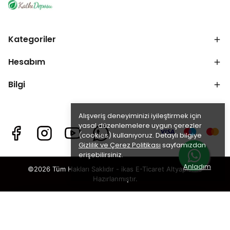
Kategoriler
Hesabım
Bilgi
Alışveriş deneyiminizi iyileştirmek için
yasal düzenlemelere uygun çerezler
(cookies) kullanıyoruz. Detaylı bilgiye
Gizlilik ve Çerez Politikası
sayfamızdan
erişebilirsiniz.
Anladım
©2026 Tüm Hakları Saklıdır - ikas E-Ticaret
Altyapısı ile
Hazırlanmıştır.
EKİPMANLAR
×