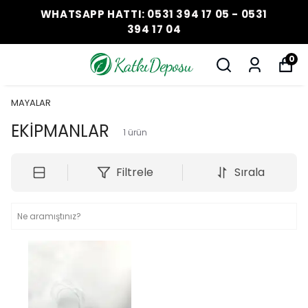
WHATSAPP HATTI: 0531 394 17 05 - 0531
394 17 04
0
MAYALAR
EKİPMANLAR
1
ürün
Filtrele
Sırala