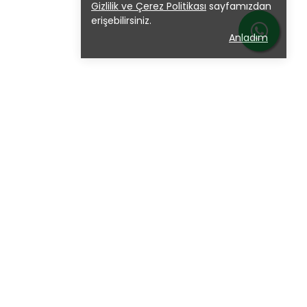
Gizlilik ve Çerez Politikası
sayfamızdan
erişebilirsiniz.
Anladım