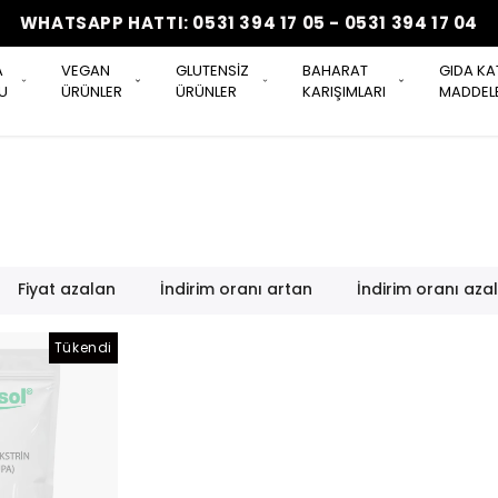
WHATSAPP HATTI: 0531 394 17 05 - 0531 394 17 04
A
VEGAN
GLUTENSİZ
BAHARAT
GIDA KA
U
ÜRÜNLER
ÜRÜNLER
KARIŞIMLARI
MADDELE
Fiyat azalan
İndirim oranı artan
İndirim oranı aza
Tükendi