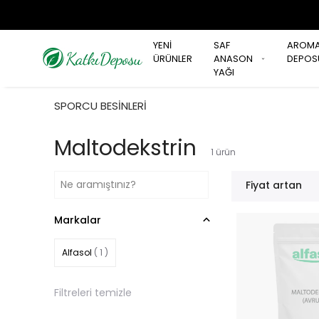
YENİ
SAF
AROM
ÜRÜNLER
ANASON
DEPOS
YAĞI
SPORCU BESİNLERİ
Maltodekstrin
1
ürün
Fiyat artan
Markalar
Alfasol
( 1 )
Filtreleri temizle