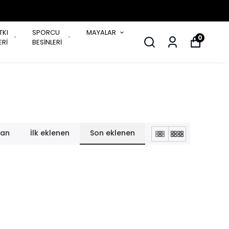
TKI
SPORCU
MAYALAR
0
Rİ
BESİNLERİ
lan
İlk eklenen
Son eklenen