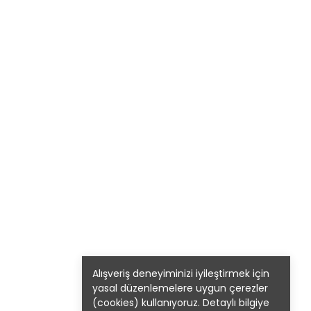
Alışveriş deneyiminizi iyileştirmek için
yasal düzenlemelere uygun çerezler
(cookies) kullanıyoruz. Detaylı bilgiye