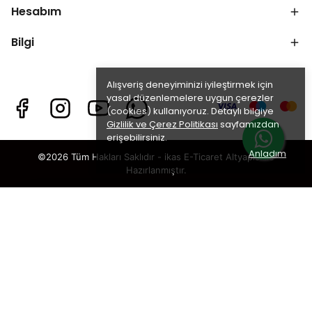
Hesabım
Bilgi
Alışveriş deneyiminizi iyileştirmek için
yasal düzenlemelere uygun çerezler
(cookies) kullanıyoruz. Detaylı bilgiye
Gizlilik ve Çerez Politikası
sayfamızdan
erişebilirsiniz.
Anladım
©2026 Tüm Hakları Saklıdır - ikas E-Ticaret
Altyapısı ile
Hazırlanmıştır.
Spirulina Toz
×
TAKİP ET · KAZAN
🎁
%5 İNDİRİM
SENİ BEKLİYOR!