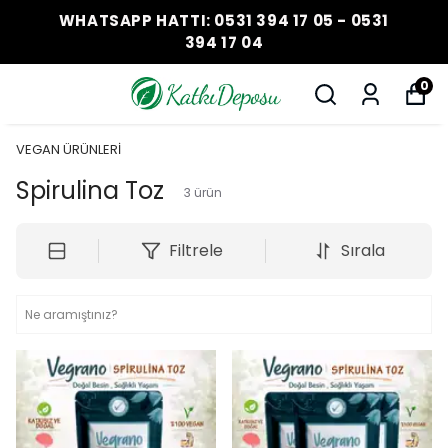
WHATSAPP HATTI: 0531 394 17 05 - 0531
394 17 04
0
VEGAN ÜRÜNLERİ
Spirulina Toz
3
ürün
Filtrele
Sırala