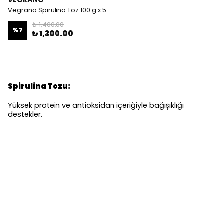
VEGRANO
Vegrano Spirulina Toz 100 g x 5
₺ 1,400.00
%
7
₺ 1,300.00
Spirulina Tozu:
Yüksek protein ve antioksidan içeriğiyle bağışıklığı
destekler.