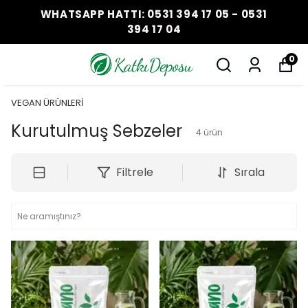
WHATSAPP HATTI: 0531 394 17 05 - 0531
394 17 04
0
VEGAN ÜRÜNLERİ
Kurutulmuş Sebzeler
4
ürün
Filtrele
Sırala