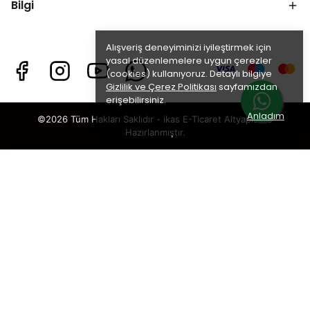
Bilgi
Alışveriş deneyiminizi iyileştirmek için
yasal düzenlemelere uygun çerezler
(cookies) kullanıyoruz. Detaylı bilgiye
Gizlilik ve Çerez Politikası
sayfamızdan
erişebilirsiniz.
Anladım
©2026 Tüm Hakları Saklıdır - ikas E-Ticaret
Altyapısı ile
Hazırlanmıştır.
Kurutulmuş Sebzeler
×
TAKİP ET · KAZAN
🎁
%5 İNDİRİM
SENİ BEKLİYOR!
Sosyal medya hesaplarımızı takip et,
DM’den
“KUPON”
yaz, hemen
%5 indirim kodunu