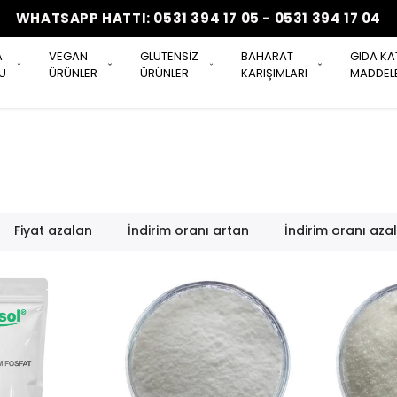
WHATSAPP HATTI: 0531 394 17 05 - 0531 394 17 04
A
VEGAN
GLUTENSİZ
BAHARAT
GIDA KA
U
ÜRÜNLER
ÜRÜNLER
KARIŞIMLARI
MADDELE
Fiyat azalan
İndirim oranı artan
İndirim oranı aza