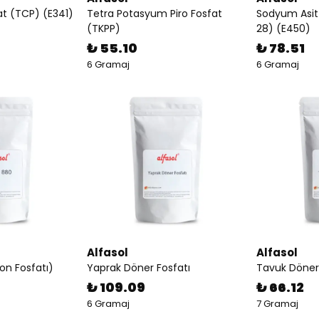
at (TCP) (E341)
Tetra Potasyum Piro Fosfat
Sodyum Asit 
(TKPP)
28) (E450)
₺ 55.10
₺ 78.51
6 Gramaj
6 Gramaj
Alfasol
Alfasol
n Fosfatı)
Yaprak Döner Fosfatı
Tavuk Döner 
₺ 109.09
₺ 66.12
6 Gramaj
7 Gramaj