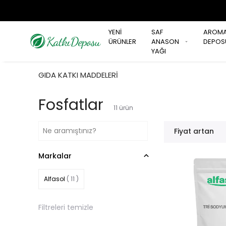
YENİ
SAF
AROM
ÜRÜNLER
ANASON
DEPOS
YAĞI
GIDA KATKI MADDELERİ
Fosfatlar
11
ürün
Fiyat artan
Markalar
Alfasol
( 11 )
Filtreleri temizle