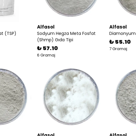
Alfasol
Alfasol
at (TSP)
Sodyum Hegza Meta Fosfat
Diamonyum 
(Shmp) Gıda Tipi
₺ 55.10
₺ 57.10
7 Gramaj
6 Gramaj
Alfasol
Alfasol