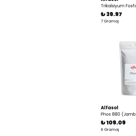
Trikalsiyum Fosf
₺ 39.97
7 Gramaj
Alfasol
Phos 880 (Jambo
₺ 109.09
6 Gramaj