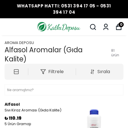
WHATSAPP HATTI: 0531 394 17 05 - 0531
394 17 04
0
AROMA DEPOSU
Alfasol Aromalar (Gıda
81
ürün
Kalite)
Filtrele
Sırala
Alfasol
Sıvı Kiraz Aroması (Gıda Kalite)
₺ 110.19
5 Ürün Gramajı