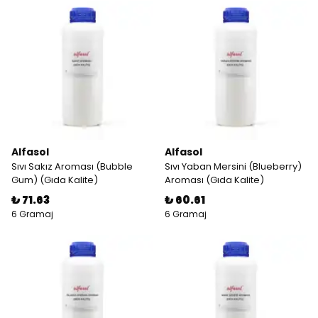
Alfasol
Alfasol
Sıvı Sakız Aroması (Bubble
Sıvı Yaban Mersini (Blueberry)
Gum) (Gıda Kalite)
Aroması (Gıda Kalite)
₺ 71.63
₺ 60.61
6 Gramaj
6 Gramaj