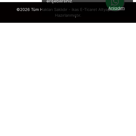
erişebilirsiniz.
Anladım
©2026 Tüm Hakları Saklıdır - ikas E-Ticaret
Altyapısı ile
Hazırlanmıştır.
Alfasol Aromalar (Gıda Kalite)
×
TAKİP ET · KAZAN
🎁
%5 İNDİRİM
SENİ BEKLİYOR!
Sosyal medya hesaplarımızı takip et,
DM’den
“KUPON”
yaz, hemen
%5 indirim kodunu
al.
🎟️ %5 İNDİRİM KUPONU
Takip etmek istediğin hesabı seç: