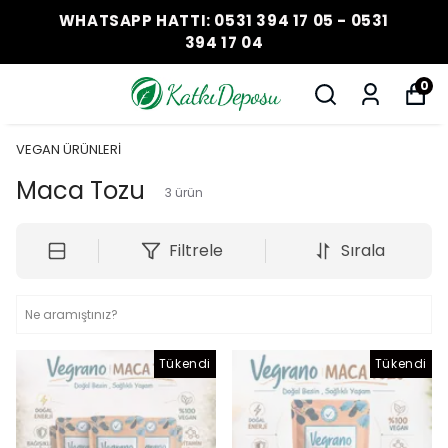
WHATSAPP HATTI: 0531 394 17 05 - 0531
394 17 04
0
VEGAN ÜRÜNLERİ
Maca Tozu
3
ürün
Filtrele
Sırala
Tükendi
Tükendi