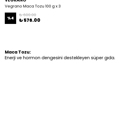
VEGRANO
Vegrano Maca Tozu 100 g x 3
₺ 600.00
%
4
₺ 576.00
Maca Tozu:
Enerji ve hormon dengesini destekleyen süper gıda.