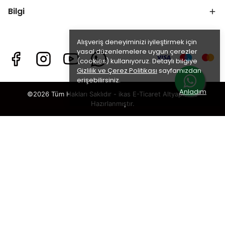
Bilgi
Alışveriş deneyiminizi iyileştirmek için
yasal düzenlemelere uygun çerezler
(cookies) kullanıyoruz. Detaylı bilgiye
Gizlilik ve Çerez Politikası
sayfamızdan
erişebilirsiniz.
Anladım
©2026 Tüm Hakları Saklıdır - ikas E-Ticaret
Altyapısı ile
Hazırlanmıştır.
Maca Tozu
×
TAKİP ET · KAZAN
🎁
%5 İNDİRİM
SENİ BEKLİYOR!
Sosyal medya hesaplarımızı takip et,