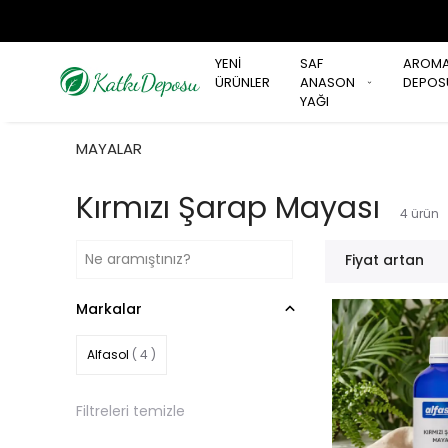
YENİ
SAF
AROM
ÜRÜNLER
ANASON
DEPOS
YAĞI
MAYALAR
Kırmızı Şarap Mayası
4
ürün
Fiyat artan
Markalar
Alfasol
( 4 )
Filtreleri temizle