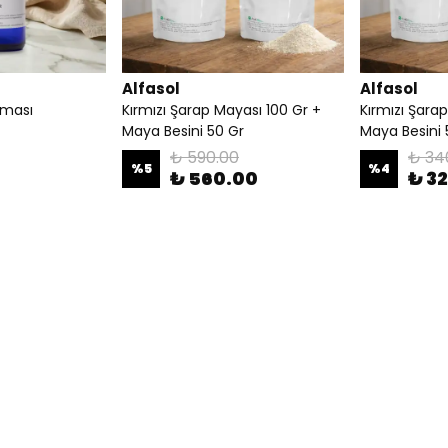
Alfasol
Alfasol
oması
Kırmızı Şarap Mayası 100 Gr +
Kırmızı Şara
Maya Besini 50 Gr
Maya Besini 
₺ 590.00
₺ 34
%
5
%
4
₺ 560.00
₺ 3