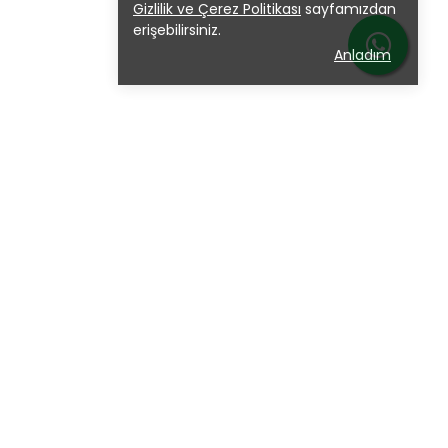
Gizlilik ve Çerez Politikası
sayfamızdan
erişebilirsiniz.
Anladım