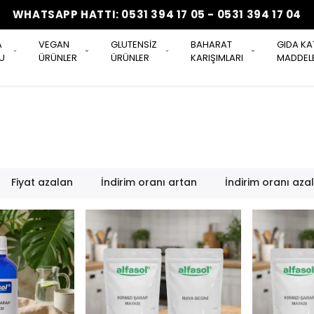
WHATSAPP HATTI: 0531 394 17 05 - 0531 394 17 04
A
VEGAN
GLUTENSİZ
BAHARAT
GIDA KA
U
ÜRÜNLER
ÜRÜNLER
KARIŞIMLARI
MADDELE
Fiyat azalan
İndirim oranı artan
İndirim oranı aza