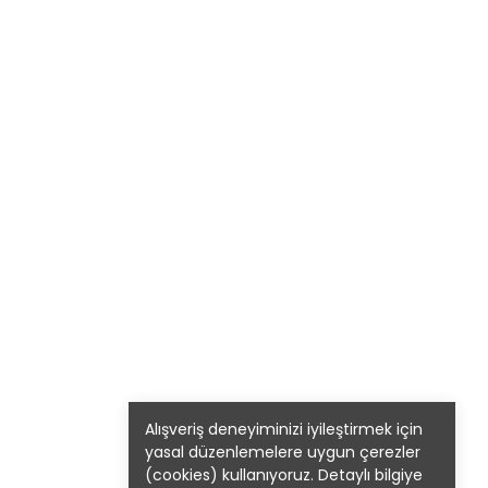
Alışveriş deneyiminizi iyileştirmek için
yasal düzenlemelere uygun çerezler
(cookies) kullanıyoruz. Detaylı bilgiye