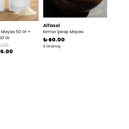
Alfasol
p Mayası 50 Gr +
Kırmızı Şarap Mayası
50 Gr
₺ 60.00
0.00
6 Gramaj
25.00