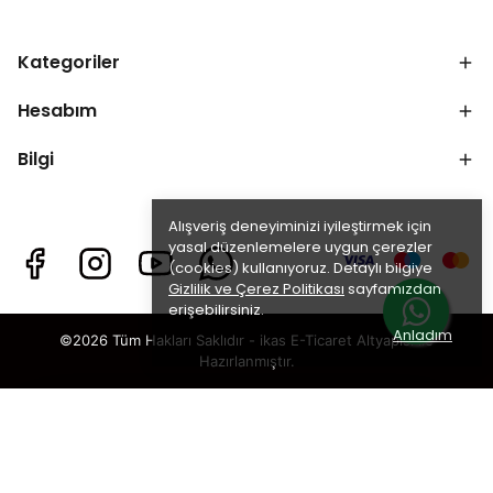
Kategoriler
Hesabım
Bilgi
Alışveriş deneyiminizi iyileştirmek için
yasal düzenlemelere uygun çerezler
(cookies) kullanıyoruz. Detaylı bilgiye
Gizlilik ve Çerez Politikası
sayfamızdan
erişebilirsiniz.
Anladım
©2026 Tüm Hakları Saklıdır - ikas E-Ticaret
Altyapısı ile
Hazırlanmıştır.
Zeytincilik Sektörü
×