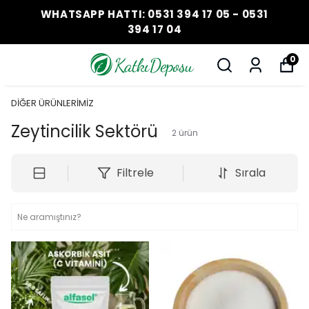
WHATSAPP HATTI: 0531 394 17 05 - 0531
394 17 04
0
DİĞER ÜRÜNLERİMİZ
Zeytincilik Sektörü
2
ürün
Filtrele
Sırala