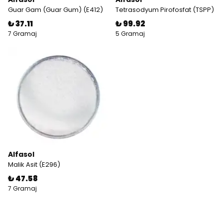
Guar Gam (Guar Gum) (E412)
Tetrasodyum Pirofosfat (TSPP)
₺ 37.11
₺ 99.92
7 Gramaj
5 Gramaj
Alfasol
Malik Asit (E296)
₺ 47.58
7 Gramaj