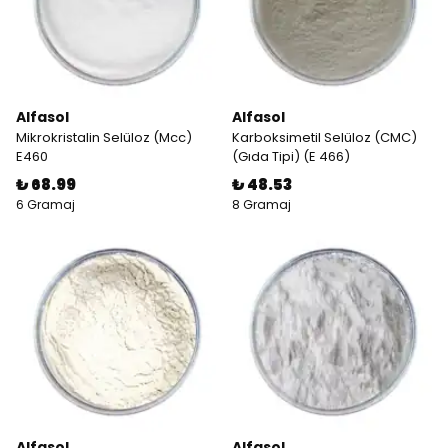
Alfasol
Alfasol
Mikrokristalin Selüloz (Mcc)
Karboksimetil Selüloz (CMC)
E460
(Gıda Tipi) (E 466)
₺ 68.99
₺ 48.53
6 Gramaj
8 Gramaj
Alfasol
Alfasol