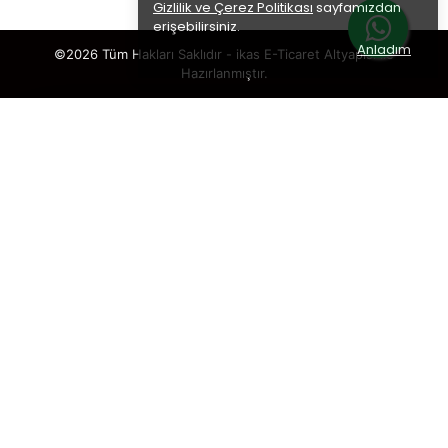
Gizlilik ve Çerez Politikası
sayfamızdan
erişebilirsiniz.
Anladım
©2026 Tüm Hakları Saklıdır - ikas E-Ticaret
Altyapısı ile
Hazırlanmıştır.
Sabun-Deterjan-Şampuan Ve Kozmetik Üretimi
×
TAKİP ET · KAZAN
🎁
%5 İNDİRİM
SENİ BEKLİYOR!
Sosyal medya hesaplarımızı takip et,
DM’den
“KUPON”
yaz, hemen
%5 indirim kodunu
al.
🎟️ %5 İNDİRİM KUPONU
Takip etmek istediğin hesabı seç: