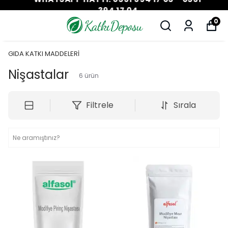
394 17 04
0
GIDA KATKI MADDELERİ
Nişastalar
6
ürün
Filtrele
Sırala