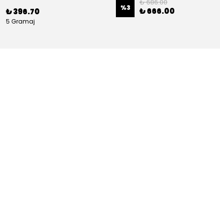
₺ 686.00
%
3
₺ 666.00
₺ 396.70
5 Gramaj