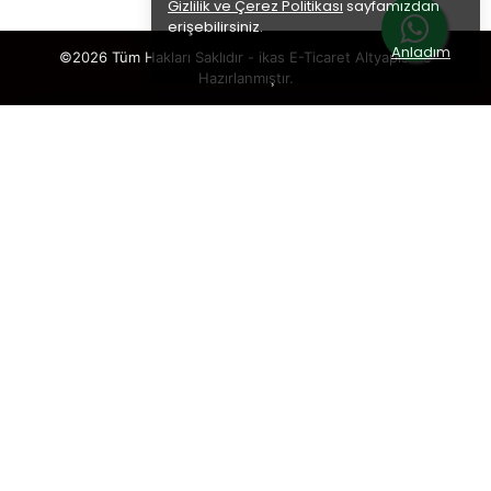
Gizlilik ve Çerez Politikası
sayfamızdan
erişebilirsiniz.
Anladım
©2026 Tüm Hakları Saklıdır - ikas E-Ticaret
Altyapısı ile
Hazırlanmıştır.
×
TAKİP ET · KAZAN
🎁
%5 İNDİRİM
SENİ BEKLİYOR!
Sosyal medya hesaplarımızı takip et,
DM’den
“KUPON”
yaz, hemen
%5 indirim kodunu
al.
🎟️ %5 İNDİRİM KUPONU
Takip etmek istediğin hesabı seç: