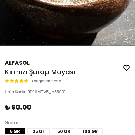
ALFASOL
Kırmızı Şarap Mayası
3 değerlendirme
Ürün Kodu
:
BDEHMTV5_b55901
₺ 60.00
Gramaj
5 GR
25 Gr
50 GR
100 GR