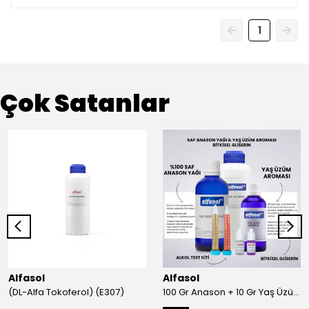
1
Çok Satanlar
Alfasol
Alfasol
(DL-Alfa Tokoferol) (E307)
100 Gr Anason + 10 Gr Yaş Üzüm + 250 Gr Gliserin + Alkol Test Kiti