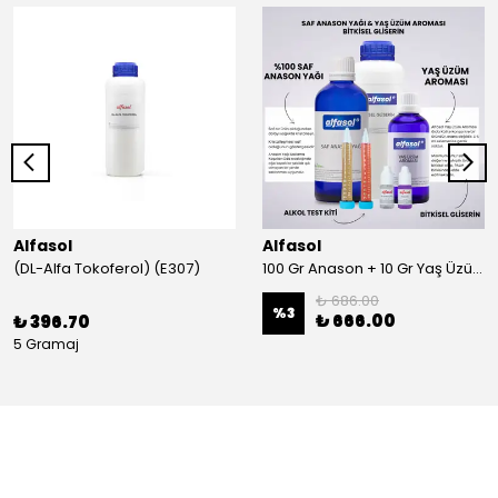
Alfasol
Alfasol
(DL-Alfa Tokoferol) (E307)
100 Gr Anason + 10 Gr Yaş Üzüm + 250 Gr Gliserin + Alkol Test Kiti
₺ 686.00
%
3
₺ 666.00
₺ 396.70
5 Gramaj