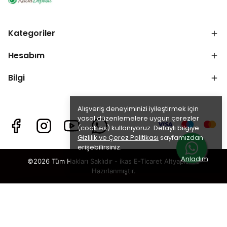
Kategoriler
Hesabım
Bilgi
Alışveriş deneyiminizi iyileştirmek için
yasal düzenlemelere uygun çerezler
(cookies) kullanıyoruz. Detaylı bilgiye
Gizlilik ve Çerez Politikası
sayfamızdan
erişebilirsiniz.
Anladım
©2026 Tüm Hakları Saklıdır - ikas E-Ticaret
Altyapısı ile
Hazırlanmıştır.
×