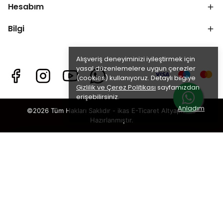
Hesabım
Bilgi
Alışveriş deneyiminizi iyileştirmek için
yasal düzenlemelere uygun çerezler
(cookies) kullanıyoruz. Detaylı bilgiye
Gizlilik ve Çerez Politikası
sayfamızdan
erişebilirsiniz.
Anladım
©2026 Tüm Hakları Saklıdır - ikas E-Ticaret
Altyapısı ile
Hazırlanmıştır.
×
TAKİP ET · KAZAN
🎁
%5 İNDİRİM
SENİ BEKLİYOR!