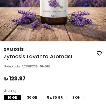
ZYMOSİS
Zymosis Lavanta Aroması
Ürün Kodu
:
ACFHPZ39_51c910
₺ 123.97
Gramaj
10 GR
30 GR
5 x 30 GR
1 KG