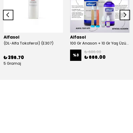
Alfasol
Alfasol
(DL-Alfa Tokoferol) (E307)
100 Gr Anason + 10 Gr Yaş Üzüm + 250 Gr Gliserin + Alkol Test Kiti
₺ 686.00
%
3
₺ 666.00
₺ 396.70
5 Gramaj