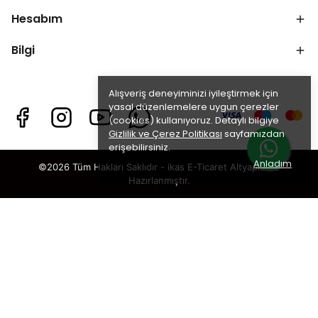
Hesabım
Bilgi
Alışveriş deneyiminizi iyileştirmek için
yasal düzenlemelere uygun çerezler
(cookies) kullanıyoruz. Detaylı bilgiye
Gizlilik ve Çerez Politikası
sayfamızdan
erişebilirsiniz.
Anladım
©2026 Tüm Hakları Saklıdır - ikas E-Ticaret
Altyapısı ile
Hazırlanmıştır.
×
TAKİP ET · KAZAN
🎁
%5 İNDİRİM