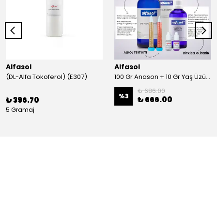
Alfasol
Alfasol
(DL-Alfa Tokoferol) (E307)
100 Gr Anason + 10 Gr Yaş Üzüm + 250 Gr Gliserin + Alkol Test Kiti
₺ 686.00
%
3
₺ 666.00
₺ 396.70
5 Gramaj