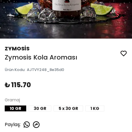
ZYMOSİS
Zymosis Kola Aroması
Ürün Kodu
:
AJTVY248_8e35d0
₺ 115.70
Gramaj
10 GR
30 GR
5 x 30 GR
1 KG
Paylaş
: