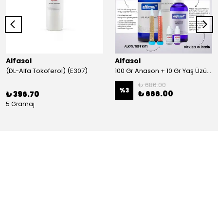
Alfasol
Alfasol
(DL-Alfa Tokoferol) (E307)
100 Gr Anason + 10 Gr Yaş Üzüm + 250 Gr Gliserin + Alkol Test Kiti
₺ 686.00
%
3
₺ 666.00
₺ 396.70
5 Gramaj