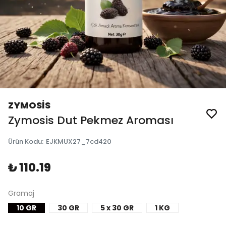
ZYMOSİS
Zymosis Dut Pekmez Aroması
Ürün Kodu
:
EJKMUX27_7cd420
₺ 110.19
Gramaj
10 GR
30 GR
5 x 30 GR
1 KG