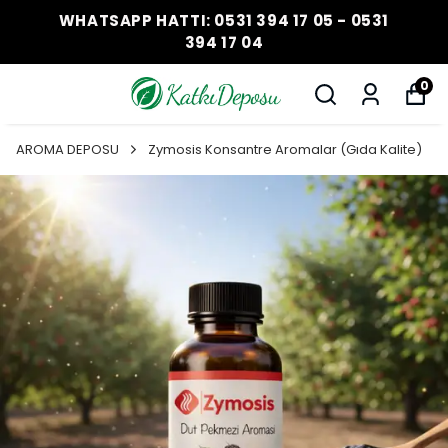
WHATSAPP HATTI: 0531 394 17 05 - 0531
394 17 04
0
AROMA DEPOSU
Zymosis Konsantre Aromalar (Gıda Kalite)