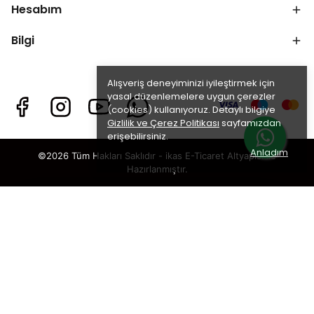
Hesabım
Bilgi
Alışveriş deneyiminizi iyileştirmek için
yasal düzenlemelere uygun çerezler
(cookies) kullanıyoruz. Detaylı bilgiye
Gizlilik ve Çerez Politikası
sayfamızdan
erişebilirsiniz.
Anladım
©2026 Tüm Hakları Saklıdır - ikas E-Ticaret
Altyapısı ile
Hazırlanmıştır.
×
TAKİP ET · KAZAN
🎁
%5 İNDİRİM
SENİ BEKLİYOR!