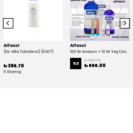
Alfasol
Alfasol
(DL-Alfa Tokoferol) (E307)
100 Gr Anason + 10 Gr Yaş Üzüm + 250 Gr Gliserin + Alkol Test Kiti
₺ 686.00
%
3
₺ 666.00
₺ 396.70
5 Gramaj