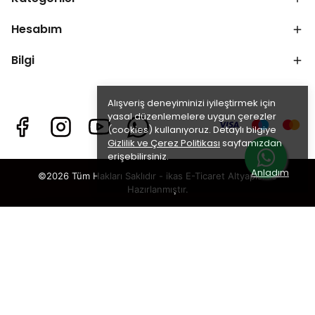
Hesabım
Bilgi
Alışveriş deneyiminizi iyileştirmek için
yasal düzenlemelere uygun çerezler
(cookies) kullanıyoruz. Detaylı bilgiye
Gizlilik ve Çerez Politikası
sayfamızdan
erişebilirsiniz.
Anladım
©2026 Tüm Hakları Saklıdır - ikas E-Ticaret
Altyapısı ile
Hazırlanmıştır.
×
TAKİP ET · KAZAN
🎁
%5 İNDİRİM