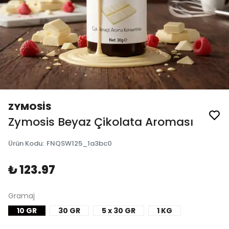
ZYMOSİS
Zymosis Beyaz Çikolata Aroması
Ürün Kodu
:
FNQSW125_1a3bc0
₺ 123.97
Gramaj
10 GR
30 GR
5 x 30 GR
1 KG