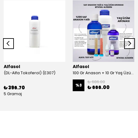
Alfasol
Alfasol
(DL-Alfa Tokoferol) (E307)
100 Gr Anason + 10 Gr Yaş Üzüm + 250 Gr Gliserin + Alkol Test Kiti
₺ 686.00
%
3
₺ 666.00
₺ 396.70
5 Gramaj