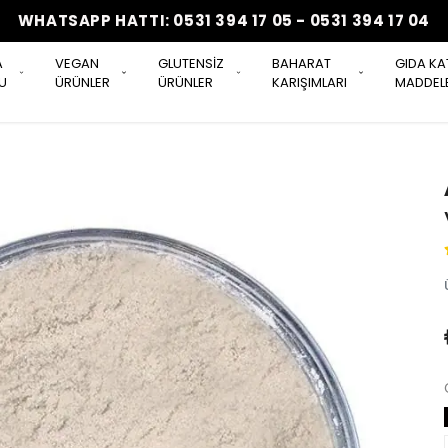
WHATSAPP HATTI: 0531 394 17 05 - 0531 394 17 04
A
VEGAN
GLUTENSİZ
BAHARAT
GIDA KA
U
ÜRÜNLER
ÜRÜNLER
KARIŞIMLARI
MADDELE