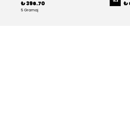
%
3
₺ 396.70
₺ 
5 Gramaj