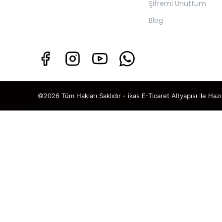
Şifremi Unuttum
Blog
©2026 Tüm Hakları Saklıdır - ikas E-Ticaret
Altyapısı ile Hazı
TAKİP ET · KAZAN
🎁
%5 İNDİ
SENİ BEKLİ