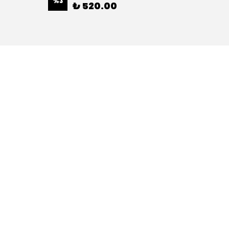
%
3
%
3
₺ 520.00