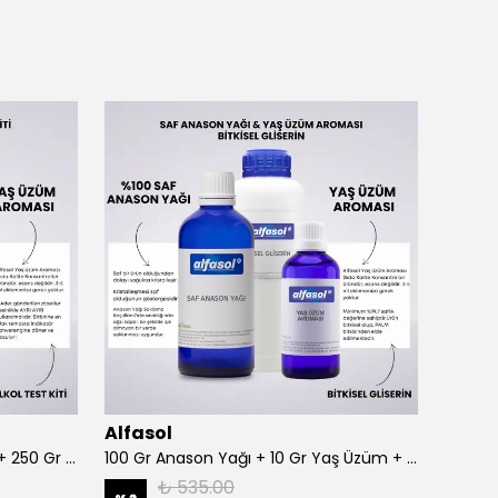
Alfasol
Alfas
100 Gr Anason + Alkol Test Kiti + 250 Gr Gliserin
100 Gr Anason Yağı + 10 Gr Yaş Üzüm + 250 Gr Gliserin
₺ 535.00