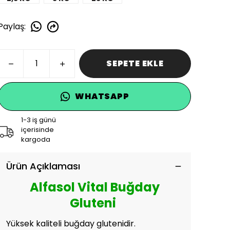
Paylaş
:
SEPETE EKLE
WHATSAPP
1-3 iş günü
içerisinde
kargoda
Ürün Açıklaması
Alfasol Vital Buğday
Gluteni
Yüksek kaliteli buğday glutenidir.