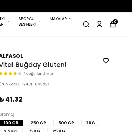
TKI
SPORCU
MAYALAR
0
Rİ
BESİNLERİ
ALFASOL
Vital Buğday Gluteni
1 değerlendirme
Ürün Kodu
:
T2431_843a31
₺ 41.32
Gramaj
100 GR
250 GR
500 GR
1 KG
2,5 KG
5 KG
25 KG