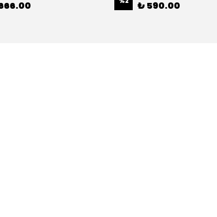
%
2
666.00
₺ 590.00