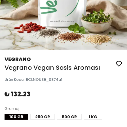
VEGRANO
Vegrano Vegan Sosis Aroması
Ürün Kodu
:
BCLNQU39_0874a1
₺ 132.23
Gramaj
100 GR
250 GR
500 GR
1 KG