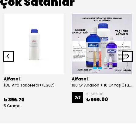
Çok Satanlar
Alfasol
Alfasol
(DL-Alfa Tokoferol) (E307)
100 Gr Anason + 10 Gr Yaş Üzüm + 250 Gr Gliserin + Alkol Test Kiti
₺ 686.00
%
3
₺ 666.00
₺ 396.70
5 Gramaj