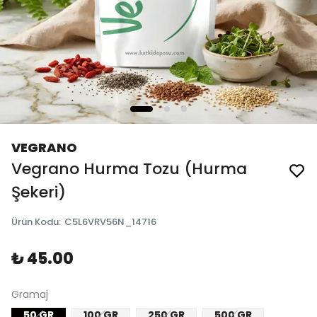
VEGRANO
Vegrano Hurma Tozu (Hurma
Şekeri)
Ürün Kodu
:
C5L6VRV56N_14716
₺ 45.00
Gramaj
50 GR
100 GR
250 GR
500 GR