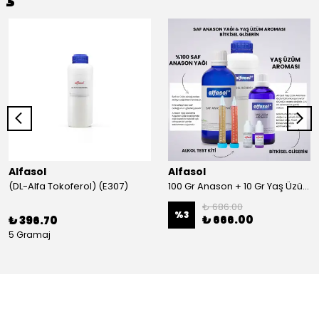
Alfasol
Alfasol
(DL-Alfa Tokoferol) (E307)
100 Gr Anason + 10 Gr Yaş Üzüm + 250 Gr Gliserin + Alkol Test Kiti
₺ 686.00
%
3
₺ 666.00
₺ 396.70
5 Gramaj