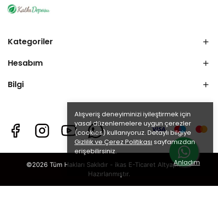
Kategoriler
Hesabım
Bilgi
Alışveriş deneyiminizi iyileştirmek için
yasal düzenlemelere uygun çerezler
(cookies) kullanıyoruz. Detaylı bilgiye
Gizlilik ve Çerez Politikası
sayfamızdan
erişebilirsiniz.
Anladım
©2026 Tüm Hakları Saklıdır - ikas E-Ticaret
Altyapısı ile
Hazırlanmıştır.
×