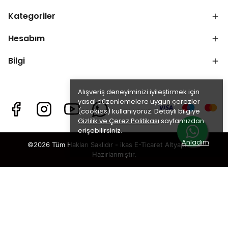
Kategoriler
Hesabım
Bilgi
Alışveriş deneyiminizi iyileştirmek için
yasal düzenlemelere uygun çerezler
(cookies) kullanıyoruz. Detaylı bilgiye
Gizlilik ve Çerez Politikası
sayfamızdan
erişebilirsiniz.
Anladım
©2026 Tüm Hakları Saklıdır - ikas E-Ticaret
Altyapısı ile
Hazırlanmıştır.
×
TAKİP ET · KAZAN