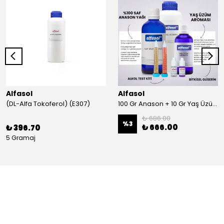
Alfasol
Alfasol
(DL-Alfa Tokoferol) (E307)
100 Gr Anason + 10 Gr Yaş Üzüm + 250 Gr Gliserin + Alkol Test Kiti
₺ 686.00
%
3
₺ 666.00
₺ 396.70
5 Gramaj