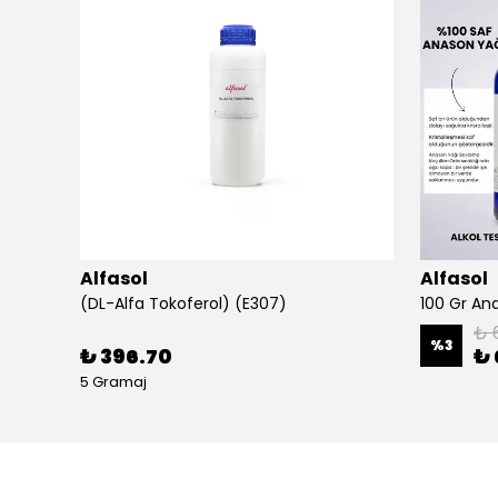
Alfasol
Alfasol
(DL-Alfa Tokoferol) (E307)
₺ 
%
3
₺ 396.70
₺ 
5 Gramaj