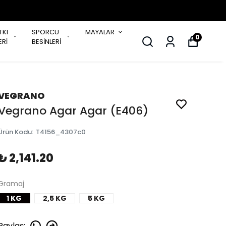
TKI
SPORCU
MAYALAR
0
Rİ
BESİNLERİ
VEGRANO
Vegrano Agar Agar (E406)
Ürün Kodu
:
T4156_4307c0
₺ 2,141.20
Gramaj
1 KG
2,5 KG
5 KG
Paylaş
: