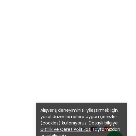
Alışveriş deneyiminizi iyileştirmek için
yasal düzenlemelere uygun çerezler
(cookies) kullanıyoruz. Detaylı bilgiye
Gizlilik ve Çerez Politikası
sayfamızdan
erişebilirsiniz.