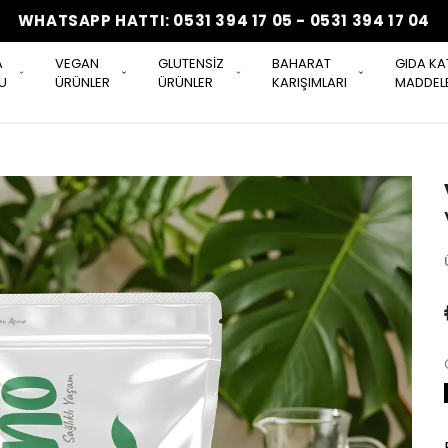
WHATSAPP HATTI: 0531 394 17 05 - 0531 394 17 04
A
VEGAN
GLUTENSİZ
BAHARAT
GIDA KA
U
ÜRÜNLER
ÜRÜNLER
KARIŞIMLARI
MADDELE