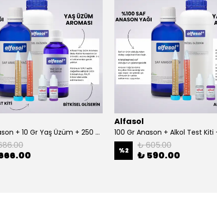
Alfasol
100 Gr Anason + 10 Gr Yaş Üzüm + 250 Gr Gliserin + Alkol Test Kiti
686.00
₺ 605.00
%
2
666.00
₺ 590.00