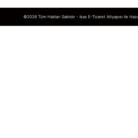
©2026 Tüm Hakları Saklıdır - ikas E-Ticaret
Altyapısı ile Hazı
TAKİP ET · KAZAN
🎁
%5 İNDİ
SENİ BEKLİ
Sosyal medya hesaplarımızı ta
DM’den
“KUPON”
yaz, hemen
%5 ind
🎟️ %5 İNDİRİM K