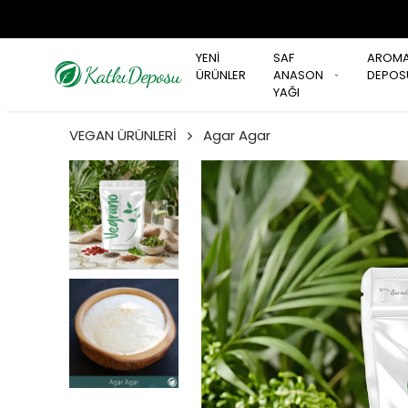
YENİ
SAF
AROM
ÜRÜNLER
ANASON
DEPOS
YAĞI
VEGAN ÜRÜNLERİ
Agar Agar