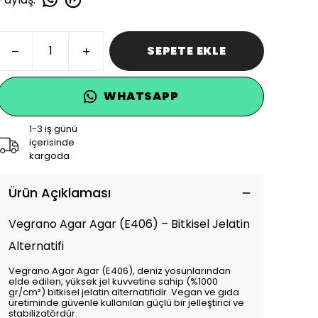
SEPETE EKLE
WHATSAPP
1-3 iş günü
içerisinde
kargoda
Ürün Açıklaması
Vegrano Agar Agar (E406) – Bitkisel Jelatin
Alternatifi
Vegrano Agar Agar (E406), deniz yosunlarından
elde edilen, yüksek jel kuvvetine sahip (%1000
gr/cm²) bitkisel jelatin alternatifidir. Vegan ve gıda
üretiminde güvenle kullanılan güçlü bir jelleştirici ve
stabilizatördür.