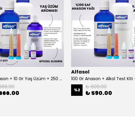
Alfasol
100 Gr Anason + 10 Gr Yaş Üzüm + 250 Gr Gliserin + Alkol Test Kiti
686.00
₺ 605.00
%
2
666.00
₺ 590.00