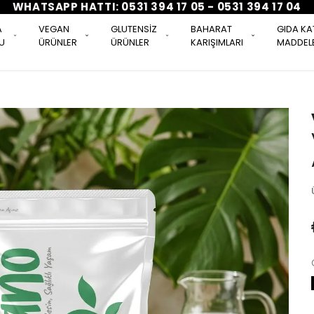
WHATSAPP HATTI: 0531 394 17 05 - 0531 394 17 04
A
VEGAN
GLUTENSİZ
BAHARAT
GIDA KA
U
ÜRÜNLER
ÜRÜNLER
KARIŞIMLARI
MADDELE