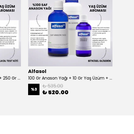
Alfasol
Alfas
100 Gr Anason + Alkol Test Kiti + 250 Gr Gliserin
100 Gr Anason Yağı + 10 Gr Yaş Üzüm + 250 Gr Gliserin
₺ 535.00
%
3
%
3
₺ 520.00