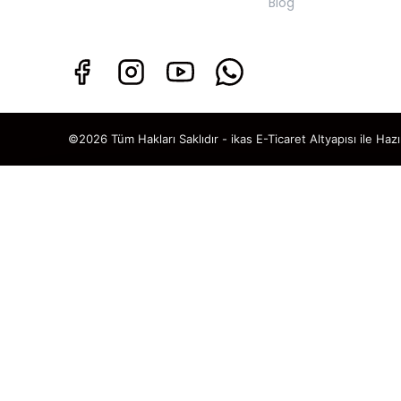
Blog
©2026 Tüm Hakları Saklıdır - ikas E-Ticaret
Altyapısı ile Hazı
TAKİP ET · KAZAN
🎁
%5 İNDİ
SENİ BEKLİ
Sosyal medya hesaplarımızı ta