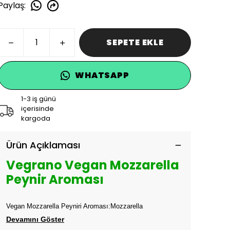
Paylaş
:
SEPETE EKLE
WHATSAPP
1-3 iş günü
içerisinde
kargoda
Ürün Açıklaması
Vegrano Vegan Mozzarella
Peynir Aroması
Vegan Mozzarella Peyniri Aroması:
Mozzarella
Devamını Göster