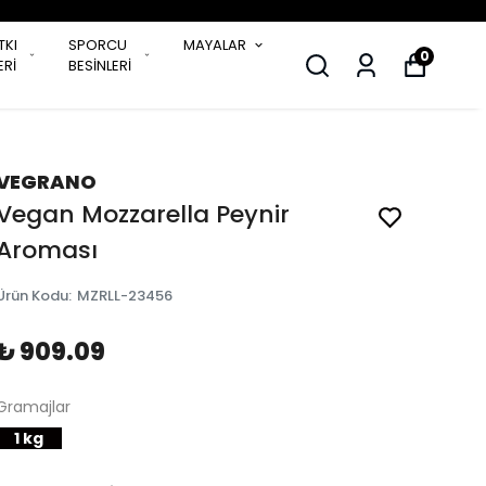
TKI
SPORCU
MAYALAR
0
Rİ
BESİNLERİ
VEGRANO
Vegan Mozzarella Peynir
Aroması
Ürün Kodu
:
MZRLL-23456
₺ 909.09
Gramajlar
1 kg