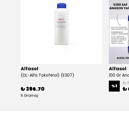
Alfasol
Alfasol
(DL-Alfa Tokoferol) (E307)
₺ 
%
3
₺ 396.70
₺ 
5 Gramaj