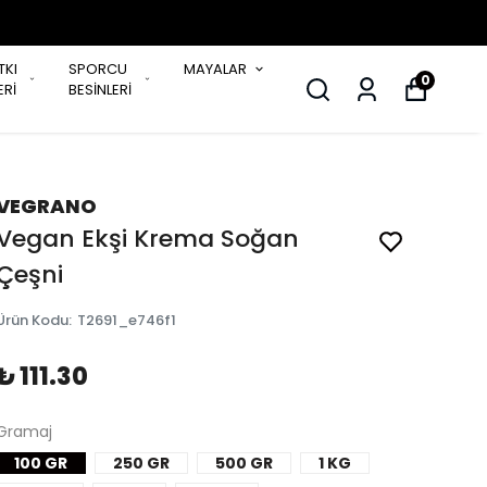
TKI
SPORCU
MAYALAR
0
Rİ
BESİNLERİ
VEGRANO
Vegan Ekşi Krema Soğan
Çeşni
Ürün Kodu
:
T2691_e746f1
₺ 111.30
Gramaj
100 GR
250 GR
500 GR
1 KG