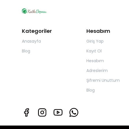
Kategoriler
Hesabım
Anasayfa
Giriş Yap
Blog
Kayıt Ol
Hesabım
Adreslerim
Şifremi Unuttum
Blog