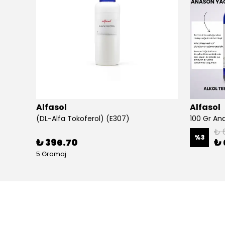
Alfasol
Alfasol
(DL-Alfa Tokoferol) (E307)
₺ 
%
3
₺ 396.70
₺ 
5 Gramaj