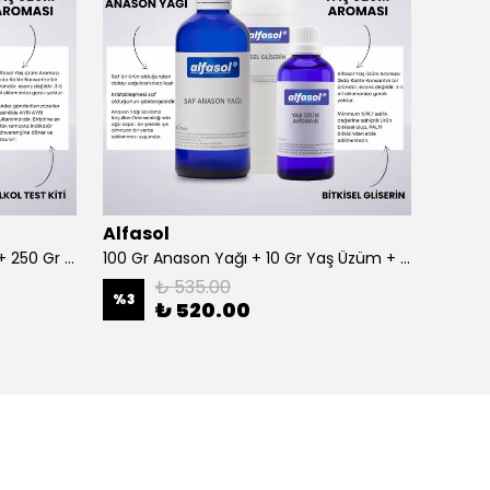
Alfasol
Alfas
100 Gr Anason + Alkol Test Kiti + 250 Gr Gliserin
100 Gr Anason Yağı + 10 Gr Yaş Üzüm + 250 Gr Gliserin
₺ 535.00
%
3
%
3
₺ 520.00