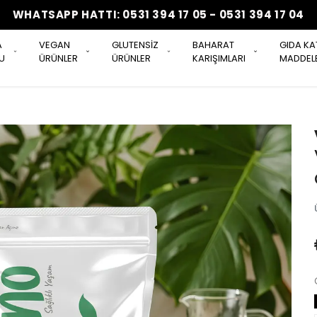
WHATSAPP HATTI: 0531 394 17 05 - 0531 394 17 04
A
VEGAN
GLUTENSİZ
BAHARAT
GIDA KA
U
ÜRÜNLER
ÜRÜNLER
KARIŞIMLARI
MADDELE