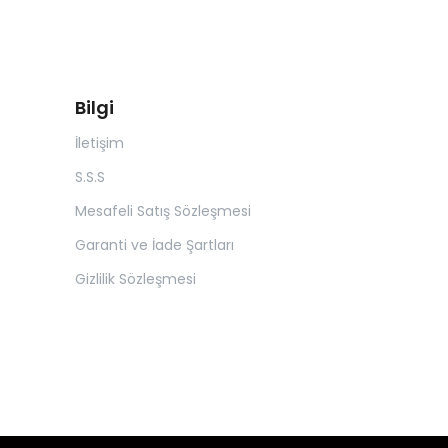
Bilgi
İletişim
S.S.S
Mesafeli Satış Sözleşmesi
Garanti ve İade Şartları
Gizlilik Sözleşmesi