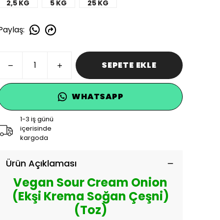
2,5 KG
5 KG
25 KG
Paylaş
:
SEPETE EKLE
WHATSAPP
1-3 iş günü
içerisinde
kargoda
Ürün Açıklaması
Vegan Sour Cream Onion
(Ekşi Krema Soğan Çeşni)
(Toz)