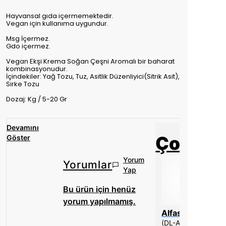
Hayvansal gıda içermemektedir.
Vegan için kullanıma uygundur.
Msg İçermez.
Gdo içermez.
Vegan Ekşi Krema Soğan Çeşni Aromalı bir baharat
kombinasyonudur.
İçindekiler: Yağ Tozu, Tuz, Asitlik Düzenliyici(Sitrik Asit),
Sirke Tozu
Dozaj: Kg / 5-20 Gr
Devamını
Çok Sat
Göster
Yorum
Yorumlar
Tükendi
Yap
Bu ürün için henüz
yorum yapılmamış.
l
Alfasol
Alfasol
Alfasol
Aktif Bentonit (Sodyum ve Kalsiyum Bentonit)
Aktif Karbon (Yüksek Filtre Özelliği) (Coconut Bazlı)
Alfa Aktif Karbon
(DL-Alfa Tokoferol) (E307)