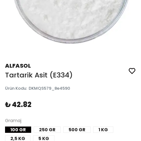
ALFASOL
Tartarik Asit (E334)
Ürün Kodu
:
DKMQS579_8e4590
₺ 42.82
Gramaj
100 GR
250 GR
500 GR
1 KG
2,5 KG
5 KG