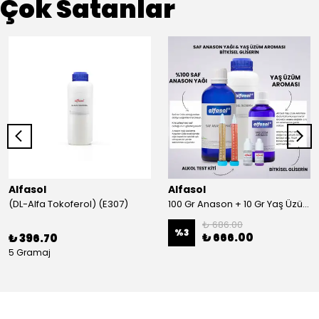
Çok Satanlar
Alfasol
Alfasol
(DL-Alfa Tokoferol) (E307)
100 Gr Anason + 10 Gr Yaş Üzüm + 250 Gr Gliserin + Alkol Test Kiti
₺ 686.00
%
3
₺ 666.00
₺ 396.70
5 Gramaj