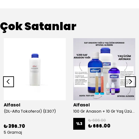
Çok Satanlar
Alfasol
Alfasol
(DL-Alfa Tokoferol) (E307)
100 Gr Anason + 10 Gr Yaş Üzüm + 250 Gr Gliserin + Alkol Test Kiti
₺ 686.00
%
3
₺ 666.00
₺ 396.70
5 Gramaj