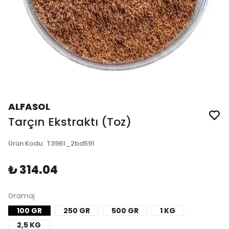
ALFASOL
Tarçın Ekstraktı (Toz)
Ürün Kodu
:
T3961_2bd591
₺ 314.04
Gramaj
100 GR
250 GR
500 GR
1 KG
2,5 KG