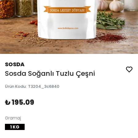
SOSDA
Sosda Soğanlı Tuzlu Çeşni
Ürün Kodu
:
T3204_3c6840
₺ 195.09
Gramaj
1 KG