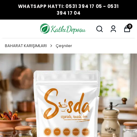
WHATSAPP HATTI: 0531 394 17 05 - 0531
394 17 04
0
BAHARAT KARIŞIMLARI
Çeşniler