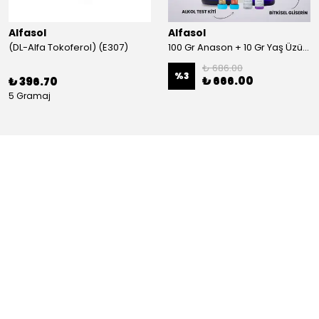
Alfasol
Alfasol
(DL-Alfa Tokoferol) (E307)
100 Gr Anason + 10 Gr Yaş Üzüm + 250 Gr Gliserin + Alkol Test Kiti
₺ 686.00
%
3
₺ 666.00
₺ 396.70
5 Gramaj