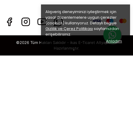
Alışveriş deneyiminizi iyileştirmek için
yasal düzenlemelere uygun çerezler
(cookies) kullanıyoruz. Detaylı bilgiye
Gizlilik ve Çerez Politikası
sayfamızdan
erişebilirsiniz.
Anladım
©2026 Tüm Hakları Saklıdır - ikas E-Ticaret
Altyapısı ile
Hazırlanmıştır.
×
TAKİP ET · KAZAN
🎁
%5 İNDİRİM
SENİ BEKLİYOR!
Sosyal medya hesaplarımızı takip et,
DM’den
“KUPON”
yaz, hemen
%5 indirim kodunu
al.