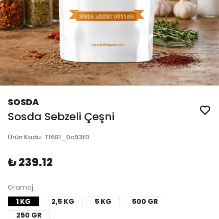
SOSDA
Sosda Sebzeli Çeşni
Ürün Kodu
:
T1681_0c93f0
₺ 239.12
Gramaj
1 KG
2,5 KG
5 KG
500 GR
250 GR