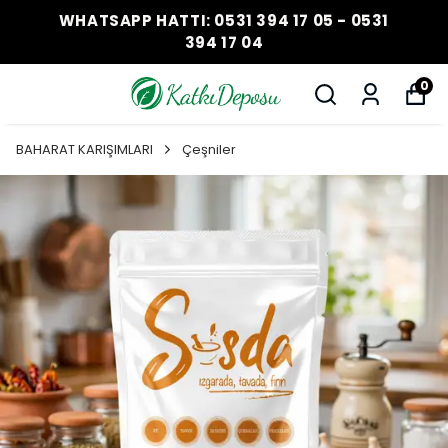
WHATSAPP HATTI: 0531 394 17 05 - 0531
394 17 04
0
BAHARAT KARIŞIMLARI
Çeşniler