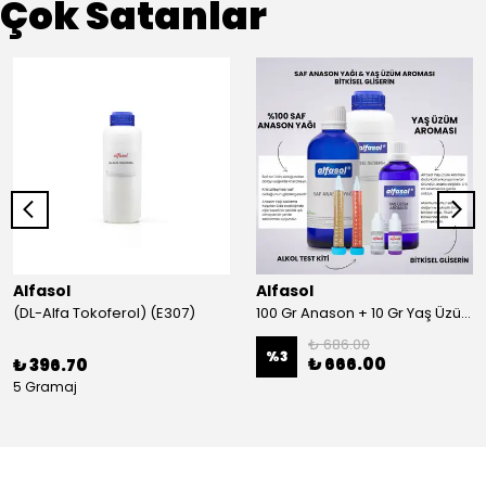
Çok Satanlar
Alfasol
Alfasol
(DL-Alfa Tokoferol) (E307)
100 Gr Anason + 10 Gr Yaş Üzüm + 250 Gr Gliserin + Alkol Test Kiti
₺ 686.00
%
3
₺ 666.00
₺ 396.70
5 Gramaj