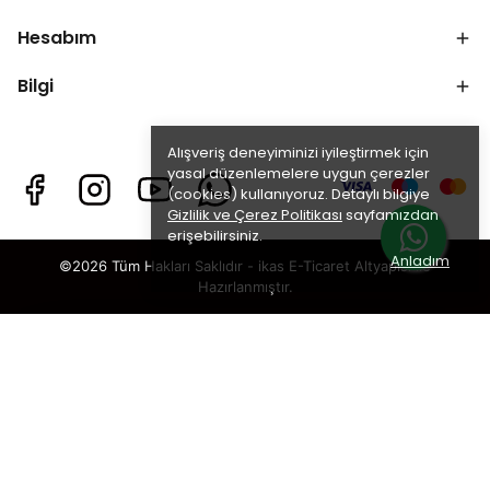
Hesabım
Bilgi
Alışveriş deneyiminizi iyileştirmek için
yasal düzenlemelere uygun çerezler
(cookies) kullanıyoruz. Detaylı bilgiye
Gizlilik ve Çerez Politikası
sayfamızdan
erişebilirsiniz.
Anladım
©2026 Tüm Hakları Saklıdır - ikas E-Ticaret
Altyapısı ile
Hazırlanmıştır.
×
TAKİP ET · KAZAN
🎁
%5 İNDİRİM