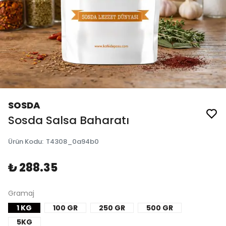
SOSDA
Sosda Salsa Baharatı
Ürün Kodu
:
T4308_0a94b0
₺ 288.35
Gramaj
1 KG
100 GR
250 GR
500 GR
5KG