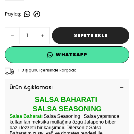
Paylaş
:
SEPETE EKLE
WHATSAPP
1-3 iş günü içerisinde kargoda
Ürün Açıklaması
SALSA BAHARATI
SALSA SEASONING
Salsa Baharatı
Salsa Seasoning : Salsa yapımında
kullanılan meksika mutfağına özgü Jalapeno biber
bazlı lezzetli bir karışımdır. Dilerseniz Salsa
Baharatımızı sıvı yağ ve domates rendesi ile