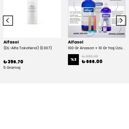
Alfasol
Alfasol
(DL-Alfa Tokoferol) (E307)
100 Gr Anason + 10 Gr Yaş Üzüm + 250 Gr Gliserin + Alkol Test Kiti
₺ 686.00
%
3
₺ 666.00
₺ 396.70
5 Gramaj