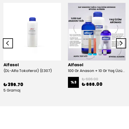
Alfasol
Alfasol
(DL-Alfa Tokoferol) (E307)
100 Gr Anason + 10 Gr Yaş Üzüm + 250 Gr Gliserin + Alkol Test Kiti
₺ 686.00
%
3
₺ 666.00
₺ 396.70
5 Gramaj