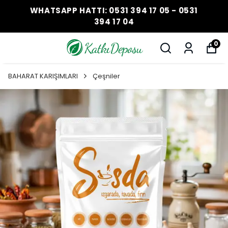
WHATSAPP HATTI: 0531 394 17 05 - 0531
394 17 04
0
BAHARAT KARIŞIMLARI
Çeşniler