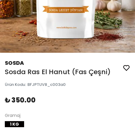
SOSDA
Sosda Ras El Hanut (Fas Çeşni)
Ürün Kodu
:
BFJPTUV8_c003a0
₺ 350.00
Gramaj
1 KG