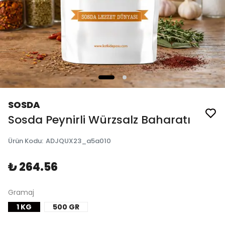
SOSDA
Sosda Peynirli Würzsalz Baharatı
Ürün Kodu
:
ADJQUX23_a5a010
₺ 264.56
Gramaj
1 KG
500 GR