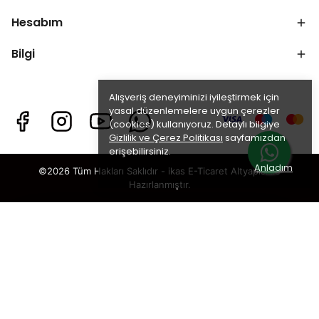
Hesabım
Bilgi
Alışveriş deneyiminizi iyileştirmek için
yasal düzenlemelere uygun çerezler
(cookies) kullanıyoruz. Detaylı bilgiye
Gizlilik ve Çerez Politikası
sayfamızdan
erişebilirsiniz.
Anladım
©2026 Tüm Hakları Saklıdır - ikas E-Ticaret
Altyapısı ile
Hazırlanmıştır.
×
TAKİP ET · KAZAN
🎁
%5 İNDİRİM