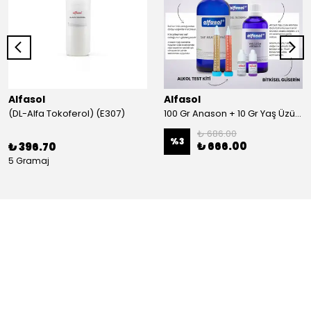
Alfasol
Alfasol
(DL-Alfa Tokoferol) (E307)
100 Gr Anason + 10 Gr Yaş Üzüm + 250 Gr Gliserin + Alkol Test Kiti
₺ 686.00
%
3
₺ 666.00
₺ 396.70
5 Gramaj