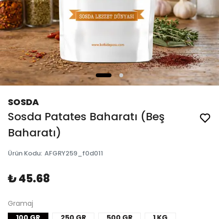
SOSDA
Sosda Patates Baharatı (Beş
Baharatı)
Ürün Kodu
:
AFGRY259_f0d011
₺ 45.68
Gramaj
100 GR
250 GR
500 GR
1 KG