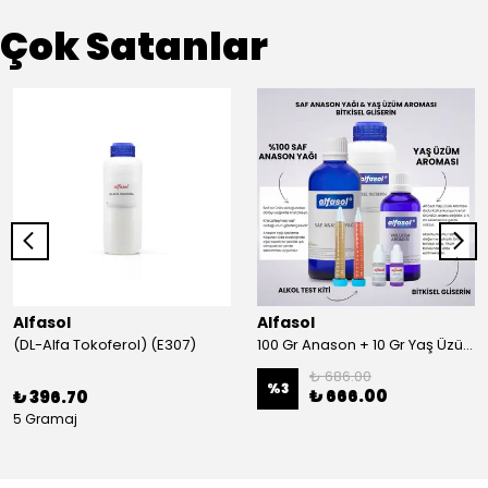
Çok Satanlar
Alfasol
Alfasol
(DL-Alfa Tokoferol) (E307)
100 Gr Anason + 10 Gr Yaş Üzüm + 250 Gr Gliserin + Alkol Test Kiti
₺ 686.00
%
3
₺ 666.00
₺ 396.70
5 Gramaj