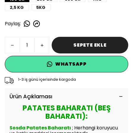
2,5 KG
5KG
Paylaş
:
SEPETE EKLE
WHATSAPP
1-3 iş günü içerisinde kargoda
Ürün Açıklaması
PATATES BAHARATI (BEŞ
BAHARATI):
Sosda Patates Baharatı
; Herhangi koruyucu