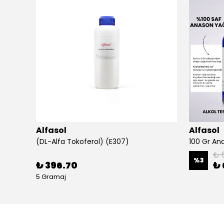
Alfasol
Alfasol
(DL-Alfa Tokoferol) (E307)
₺ 
%
3
₺ 396.70
₺ 
5 Gramaj