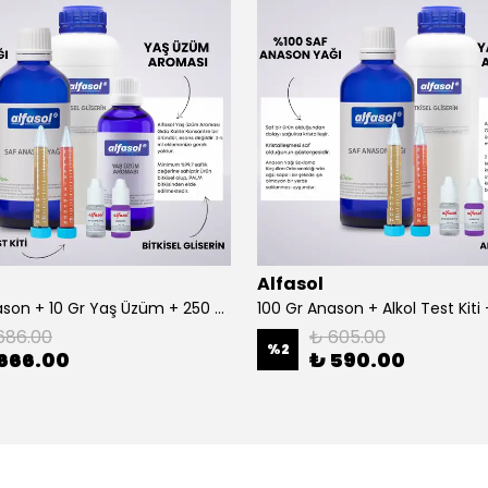
Alfasol
100 Gr Anason + 10 Gr Yaş Üzüm + 250 Gr Gliserin + Alkol Test Kiti
686.00
₺ 605.00
%
2
666.00
₺ 590.00