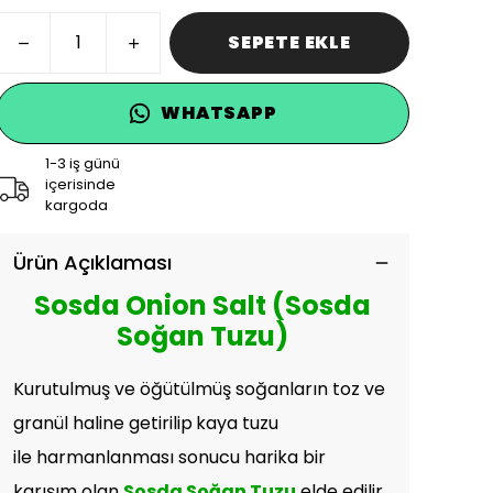
SEPETE EKLE
WHATSAPP
1-3 iş günü
içerisinde
kargoda
Ürün Açıklaması
Sosda Onion Salt (Sosda
Soğan Tuzu)
Kurutulmuş ve öğütülmüş soğanların toz ve
granül haline getirilip
kaya tuzu
ile harmanlanması sonucu harika bir
karışım olan
Sosda Soğan Tuzu
elde edilir.