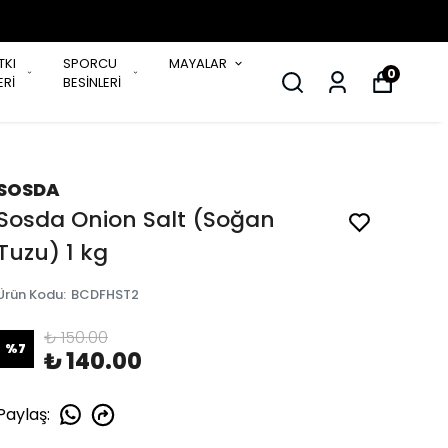
TKI
SPORCU
MAYALAR
0
Rİ
BESİNLERİ
SOSDA
Sosda Onion Salt (Soğan
Tuzu) 1 kg
Ürün Kodu
:
BCDFHST2
₺ 150.00
%
7
₺ 140.00
Paylaş
: