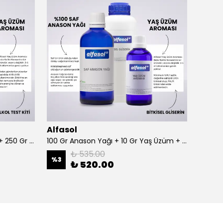
Alfasol
Alfas
100 Gr Anason + Alkol Test Kiti + 250 Gr Gliserin
100 Gr Anason Yağı + 10 Gr Yaş Üzüm + 250 Gr Gliserin
₺ 535.00
%
3
%
3
₺ 520.00