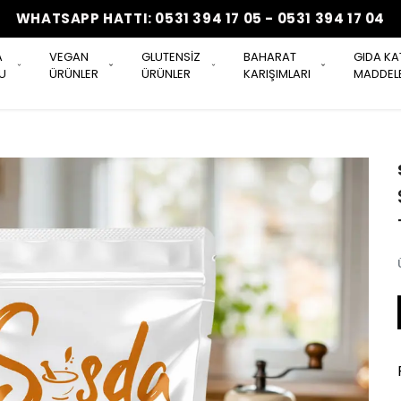
WHATSAPP HATTI: 0531 394 17 05 - 0531 394 17 04
A
VEGAN
GLUTENSİZ
BAHARAT
GIDA KA
U
ÜRÜNLER
ÜRÜNLER
KARIŞIMLARI
MADDELE