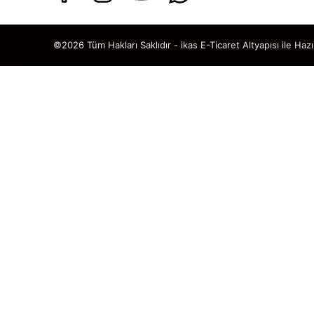
©2026 Tüm Hakları Saklıdır - ikas E-Ticaret
Altyapısı ile Hazı
TAKİP ET · KAZAN
🎁
%5 İNDİ
SENİ BEKLİ
Sosyal medya hesaplarımızı ta
DM’den
“KUPON”
yaz, hemen
%5 ind
🎟️ %5 İNDİRİM K