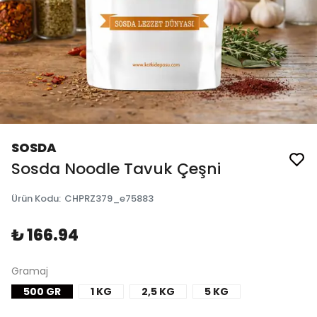
SOSDA
Sosda Noodle Tavuk Çeşni
Ürün Kodu
:
CHPRZ379_e75883
₺ 166.94
Gramaj
500 GR
1 KG
2,5 KG
5 KG