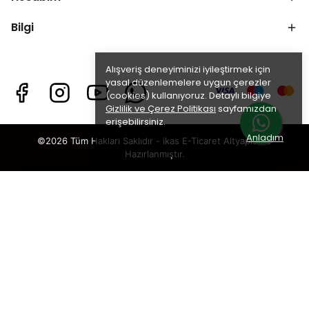
Bilgi
Alışveriş deneyiminizi iyileştirmek için
yasal düzenlemelere uygun çerezler
(cookies) kullanıyoruz. Detaylı bilgiye
Gizlilik ve Çerez Politikası
sayfamızdan
erişebilirsiniz.
Anladım
©2026 Tüm Hakları Saklıdır - ikas E-Ticaret
Altyapısı ile
Hazırlanmıştır.
×
TAKİP ET · KAZAN
🎁
%5 İNDİRİM
SENİ BEKLİYOR!