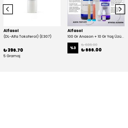
Alfasol
Alfasol
(DL-Alfa Tokoferol) (E307)
100 Gr Anason + 10 Gr Yaş Üzüm + 250 Gr Gliserin + Alkol Test Kiti
₺ 686.00
%
3
₺ 666.00
₺ 396.70
5 Gramaj