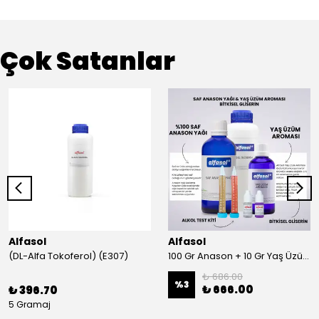
Çok Satanlar
Alfasol
Alfasol
(DL-Alfa Tokoferol) (E307)
100 Gr Anason + 10 Gr Yaş Üzüm + 250 Gr Gliserin + Alkol Test Kiti
₺ 686.00
%
3
₺ 666.00
₺ 396.70
5 Gramaj