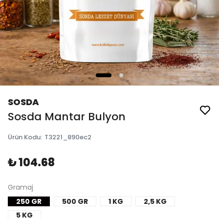
SOSDA
Sosda Mantar Bulyon
Ürün Kodu
:
T3221_890ec2
₺ 104.68
Gramaj
250 GR
500 GR
1 KG
2,5 KG
5 KG