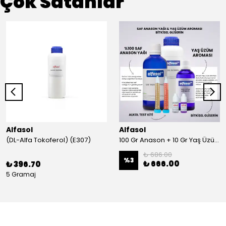
Çok Satanlar
Alfasol
Alfasol
(DL-Alfa Tokoferol) (E307)
100 Gr Anason + 10 Gr Yaş Üzüm + 250 Gr Gliserin + Alkol Test Kiti
₺ 686.00
%
3
₺ 666.00
₺ 396.70
5 Gramaj