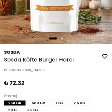
SOSDA
Sosda Köfte Burger Harcı
Ürün Kodu
:
T998_f14c03
₺ 72.32
Gramaj
250 GR
500 GR
1 KG
2,5 KG
5 KG
25 KG