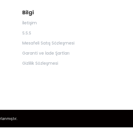
Bilgi
İletişim
S.S.S
Mesafeli Satış Sözleşmesi
Garanti ve İade Şartları
Gizlilik Sözleşmesi
rlanmıştır.