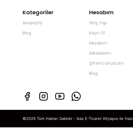
Kategoriler
Hesabım
Anasayfa
Giriş Yap
Blog
Kayıt Ol
Hesabım
Adreslerim
Şifremi Unuttum
Blog
©2026 Tüm Hakları Saklıdır - ikas E-Ticaret
Altyapısı ile Hazı