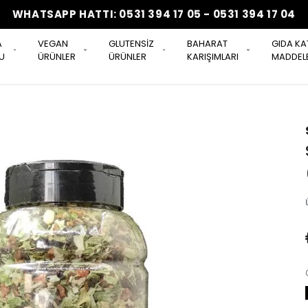
WHATSAPP HATTI: 0531 394 17 05 - 0531 394 17 04
A
VEGAN
GLUTENSİZ
BAHARAT
GIDA KA
U
ÜRÜNLER
ÜRÜNLER
KARIŞIMLARI
MADDELE