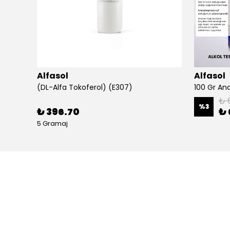
Alfasol
Alfasol
(DL-Alfa Tokoferol) (E307)
₺ 
%
3
₺ 396.70
₺ 
5 Gramaj