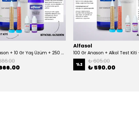
Alfasol
100 Gr Anason + 10 Gr Yaş Üzüm + 250 Gr Gliserin + Alkol Test Kiti
686.00
₺ 605.00
%
2
666.00
₺ 590.00