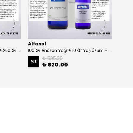
Alfasol
Alfas
100 Gr Anason + Alkol Test Kiti + 250 Gr Gliserin
100 Gr Anason Yağı + 10 Gr Yaş Üzüm + 250 Gr Gliserin
₺ 535.00
%
3
%
3
₺ 520.00