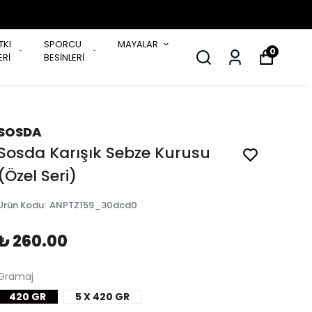
TKI
SPORCU
MAYALAR
0
Rİ
BESİNLERİ
SOSDA
Sosda Karışık Sebze Kurusu
(Özel Seri)
Ürün Kodu
:
ANPTZ159_30dcd0
₺ 260.00
Gramaj
420 GR
5 X 420 GR