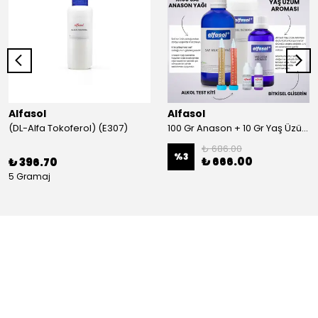
Alfasol
Alfasol
(DL-Alfa Tokoferol) (E307)
100 Gr Anason + 10 Gr Yaş Üzüm + 250 Gr Gliserin + Alkol Test Kiti
₺ 686.00
%
3
₺ 666.00
₺ 396.70
5 Gramaj