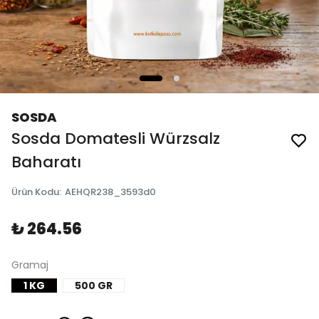
SOSDA
Sosda Domatesli Würzsalz
Baharatı
Ürün Kodu
:
AEHQR238_3593d0
₺ 264.56
Gramaj
1 KG
500 GR