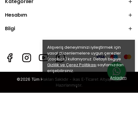
Kategoriler
Hesabım
Bilgi
Alışveriş deneyiminizi iyileştirmek için
yasal düzenlemelere uygun çerezler
(cookies) kullanıyoruz. Detaylı bilgiye
Gizlilik ve Çerez Politikası
sayfamızdan
erişebilirsiniz.
Anladım
©2026 Tüm Hakları Saklıdır - ikas E-Ticaret
Altyapısı ile
Hazırlanmıştır.
×
TAKİP ET · KAZAN