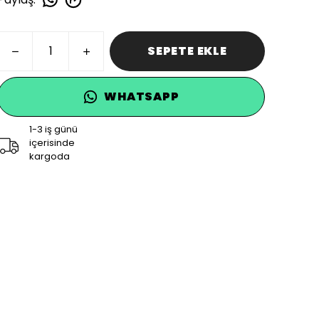
SEPETE EKLE
WHATSAPP
1-3 iş günü
içerisinde
kargoda