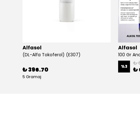
Alfasol
Alfasol
(DL-Alfa Tokoferol) (E307)
₺ 
%
3
₺ 396.70
₺ 
5 Gramaj