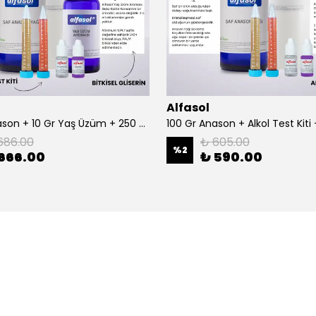
Alfasol
100 Gr Anason + 10 Gr Yaş Üzüm + 250 Gr Gliserin + Alkol Test Kiti
686.00
₺ 605.00
%
2
666.00
₺ 590.00