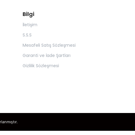
Bilgi
İletişim
S.S.S
Mesafeli Satış Sözleşmesi
Garanti ve İade Şartları
Gizlilik Sözleşmesi
rlanmıştır.