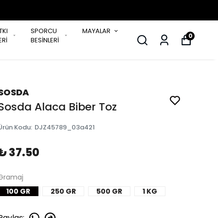
TKI
SPORCU
MAYALAR
0
Rİ
BESİNLERİ
SOSDA
Sosda Alaca Biber Toz
Ürün Kodu
:
DJZ45789_03a421
₺ 37.50
Gramaj
100 GR
250 GR
500 GR
1 KG
Paylaş
: