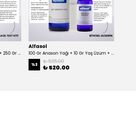
Alfasol
Alfas
100 Gr Anason + Alkol Test Kiti + 250 Gr Gliserin
100 Gr Anason Yağı + 10 Gr Yaş Üzüm + 250 Gr Gliserin
₺ 535.00
%
3
%
3
₺ 520.00