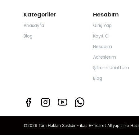
Kategoriler
Hesabım
Anasayfa
Giriş Yap
Blog
Kayıt Ol
Hesabım
Adreslerim
Şifremi Unuttum
Blog
©2026 Tüm Hakları Saklıdır - ikas E-Ticaret
Altyapısı ile Hazı