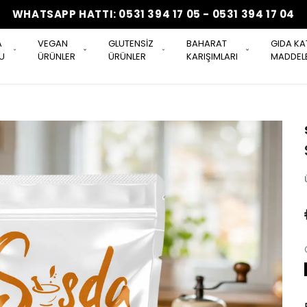
WHATSAPP HATTI: 0531 394 17 05 - 0531 394 17 04
A
VEGAN
GLUTENSİZ
BAHARAT
GIDA KA
U
ÜRÜNLER
ÜRÜNLER
KARIŞIMLARI
MADDELE