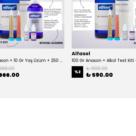
Alfasol
100 Gr Anason + 10 Gr Yaş Üzüm + 250 Gr Gliserin + Alkol Test Kiti
686.00
₺ 605.00
%
2
666.00
₺ 590.00