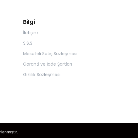
Bilgi
İletişim
S.S.S
Mesafeli Satış Sözleşmesi
Garanti ve İade Şartları
Gizlilik Sözleşmesi
rlanmıştır.