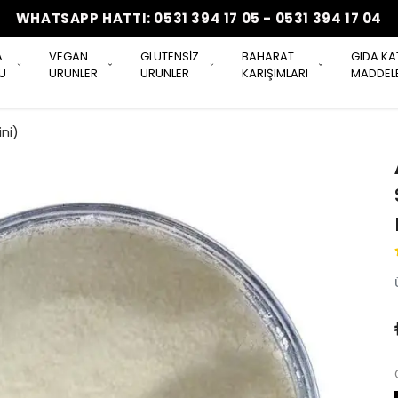
WHATSAPP HATTI: 0531 394 17 05 - 0531 394 17 04
A
VEGAN
GLUTENSİZ
BAHARAT
GIDA KA
U
ÜRÜNLER
ÜRÜNLER
KARIŞIMLARI
MADDELE
ni)