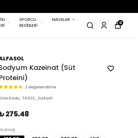
TKI
SPORCU
MAYALAR
0
Rİ
BESİNLERİ
ALFASOL
Sodyum Kazeinat (Süt
Proteini)
2 değerlendirme
Ürün Kodu
:
T4323_2a4a41
₺ 275.48
Gramaj