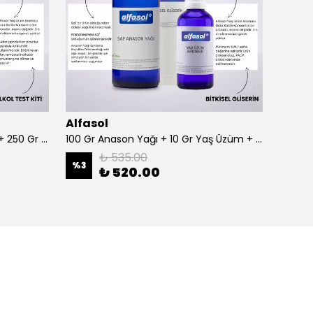
Alfasol
Alfas
100 Gr Anason + Alkol Test Kiti + 250 Gr Gliserin
100 Gr Anason Yağı + 10 Gr Yaş Üzüm + 250 Gr Gliserin
₺ 535.00
%
3
%
3
₺ 520.00