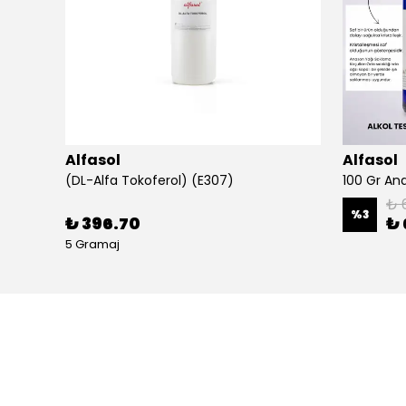
Alfasol
Alfasol
(DL-Alfa Tokoferol) (E307)
₺ 
%
3
₺ 396.70
₺ 
5 Gramaj