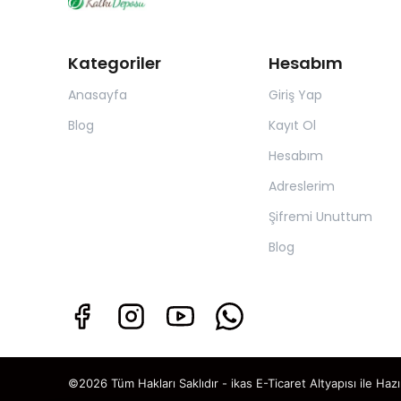
Kategoriler
Hesabım
Anasayfa
Giriş Yap
Blog
Kayıt Ol
Hesabım
Adreslerim
Şifremi Unuttum
Blog
©2026 Tüm Hakları Saklıdır - ikas E-Ticaret
Altyapısı ile Hazı