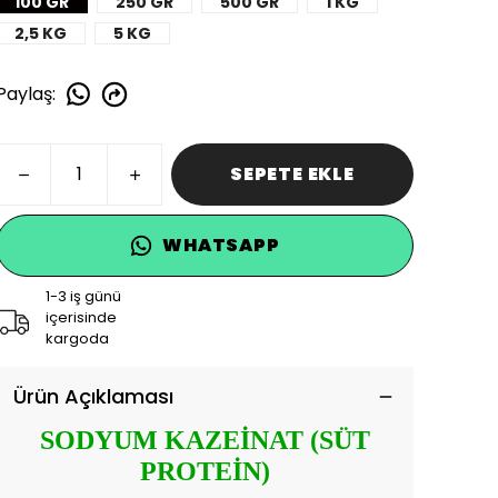
100 GR
250 GR
500 GR
1 KG
2,5 KG
5 KG
Paylaş
:
SEPETE EKLE
WHATSAPP
1-3 iş günü
içerisinde
kargoda
Ürün Açıklaması
SODYUM KAZEİNAT (
SÜT
PROTEİN
)