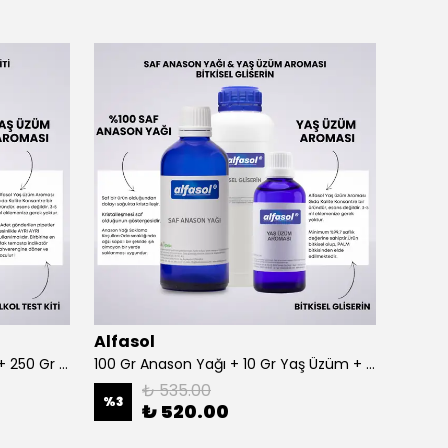
Alfasol
Alfas
100 Gr Anason + Alkol Test Kiti + 250 Gr Gliserin
100 Gr Anason Yağı + 10 Gr Yaş Üzüm + 250 Gr Gliserin
₺ 535.00
%
3
%
3
₺ 520.00