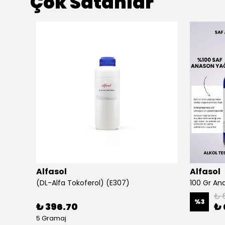
Çok Satanlar
Alfasol
Alfasol
(DL-Alfa Tokoferol) (E307)
₺ 
%
3
₺ 396.70
₺ 
5 Gramaj