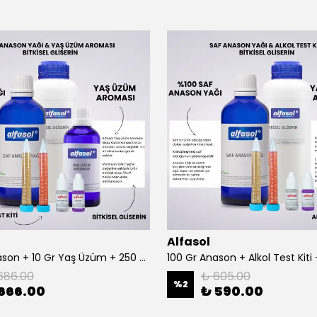
Alfasol
100 Gr Anason + 10 Gr Yaş Üzüm + 250 Gr Gliserin + Alkol Test Kiti
686.00
₺ 605.00
%
2
666.00
₺ 590.00