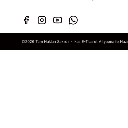
©2026 Tüm Hakları Saklıdır - ikas E-Ticaret
Altyapısı ile Hazı
TAKİP ET · KAZAN
🎁
%5 İNDİ
SENİ BEKLİ
Sosyal medya hesaplarımızı ta
DM’den
“KUPON”
yaz, hemen
%5 ind