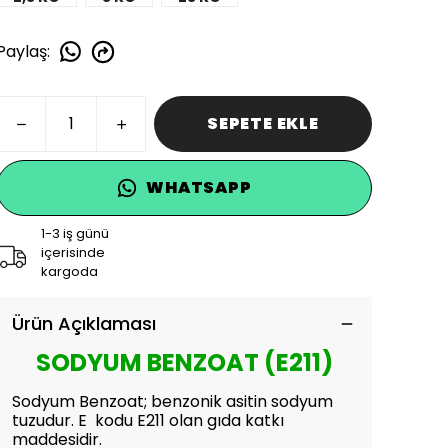
Paylaş
:
SEPETE EKLE
WHATSAPP
1-3 iş günü
içerisinde
kargoda
Ürün Açıklaması
SODYUM BENZOAT (E211)
Sodyum Benzoat; benzonik asitin sodyum
tuzudur. E kodu E211 olan gıda katkı
maddesidir.