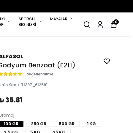
TKI
SPORCU
MAYALAR
0
Rİ
BESİNLERİ
ALFASOL
Sodyum Benzoat (E211)
1 değerlendirme
Ürün Kodu
:
T1397_612581
₺ 35.81
Gramaj
100 GR
250 GR
500 GR
1 KG
2,5 KG
5 KG
25 KG