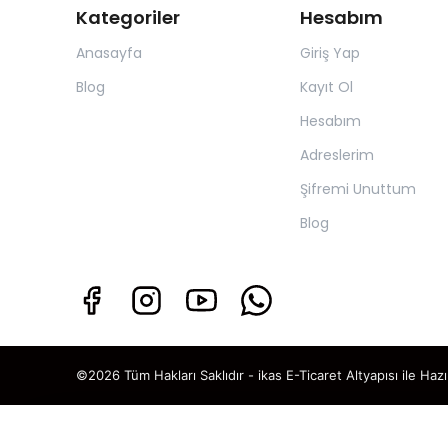
Kategoriler
Hesabım
Anasayfa
Giriş Yap
Blog
Kayıt Ol
Hesabım
Adreslerim
Şifremi Unuttum
Blog
©2026 Tüm Hakları Saklıdır - ikas E-Ticaret
Altyapısı ile Hazı