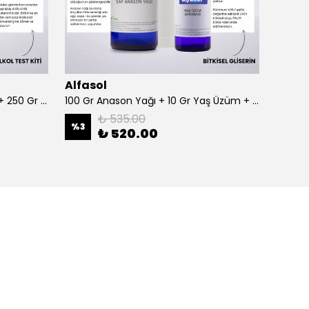
Alfasol
Alfas
100 Gr Anason + Alkol Test Kiti + 250 Gr Gliserin
100 Gr Anason Yağı + 10 Gr Yaş Üzüm + 250 Gr Gliserin
₺ 535.00
%
3
%
3
₺ 520.00