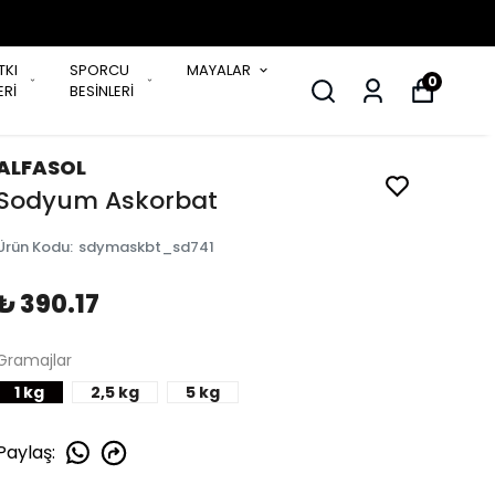
TKI
SPORCU
MAYALAR
0
Rİ
BESİNLERİ
ALFASOL
Sodyum Askorbat
Ürün Kodu
:
sdymaskbt_sd741
₺ 390.17
Gramajlar
1 kg
2,5 kg
5 kg
Paylaş
: