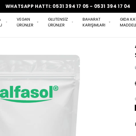
WHATSAPP HATTI: 0531 394 17 05 - 0531 394 17 04
A
VEGAN
GLUTENSİZ
BAHARAT
GIDA KA
U
ÜRÜNLER
ÜRÜNLER
KARIŞIMLARI
MADDELE