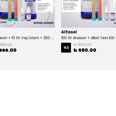
Alfasol
100 Gr Anason + 10 Gr Yaş Üzüm + 250 Gr Gliserin + Alkol Test Kiti
686.00
₺ 605.00
%
2
666.00
₺ 590.00