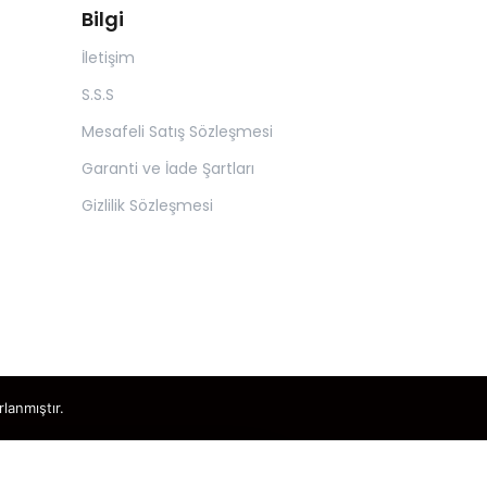
Bilgi
İletişim
S.S.S
Mesafeli Satış Sözleşmesi
Garanti ve İade Şartları
Gizlilik Sözleşmesi
rlanmıştır.