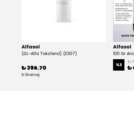
Alfasol
Alfasol
(DL-Alfa Tokoferol) (E307)
₺ 
%
3
₺ 396.70
₺ 
5 Gramaj