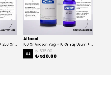
Alfasol
Alfas
100 Gr Anason + Alkol Test Kiti + 250 Gr Gliserin
100 Gr Anason Yağı + 10 Gr Yaş Üzüm + 250 Gr Gliserin
₺ 535.00
%
3
%
3
₺ 520.00