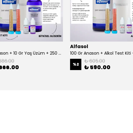
Alfasol
100 Gr Anason + 10 Gr Yaş Üzüm + 250 Gr Gliserin + Alkol Test Kiti
686.00
₺ 605.00
%
2
666.00
₺ 590.00