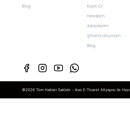
Blog
Kayıt Ol
Hesabım
Adreslerim
Şifremi Unuttum
Blog
©2026 Tüm Hakları Saklıdır - ikas E-Ticaret
Altyapısı ile Hazı