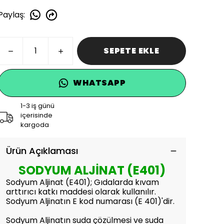
Paylaş
:
SEPETE EKLE
WHATSAPP
1-3 iş günü
içerisinde
kargoda
Ürün Açıklaması
SODYUM ALJİNAT (E401)
Sodyum Aljinat (E401); Gıdalarda kıvam
arttırıcı katkı maddesi olarak kullanılır.
Sodyum Aljinatın E kod numarası (E 401)'dir.
Sodyum Aljinatın suda çözülmesi ve suda