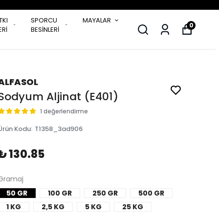
TKI
SPORCU
MAYALAR
0
Rİ
BESİNLERİ
ALFASOL
Sodyum Aljinat (E401)
1 değerlendirme
Ürün Kodu
:
T1358_3ad906
₺ 130.85
Gramaj
50 GR
100 GR
250 GR
500 GR
1 KG
2,5 KG
5 KG
25 KG