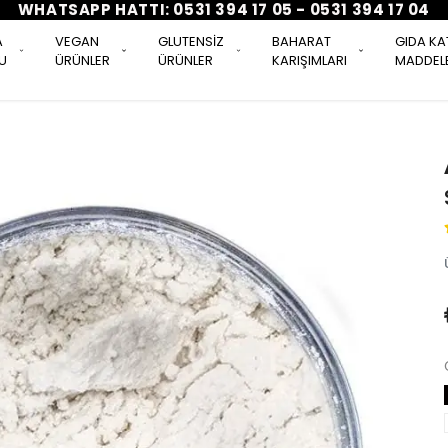
WHATSAPP HATTI: 0531 394 17 05 - 0531 394 17 04
A
VEGAN
GLUTENSİZ
BAHARAT
GIDA KA
U
ÜRÜNLER
ÜRÜNLER
KARIŞIMLARI
MADDELE