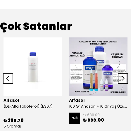
Çok Satanlar
Alfasol
Alfasol
(DL-Alfa Tokoferol) (E307)
100 Gr Anason + 10 Gr Yaş Üzüm + 250 Gr Gliserin + Alkol Test Kiti
₺ 686.00
%
3
₺ 666.00
₺ 396.70
5 Gramaj