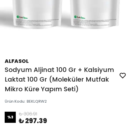
ALFASOL
Sodyum Aljinat 100 Gr + Kalsiyum
Laktat 100 Gr (Moleküler Mutfak
Mikro Küre Yapım Seti)
Ürün Kodu
:
BEKLQRW2
₺ 306.91
%
3
₺ 297.39