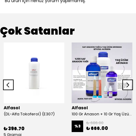
Bu ürün için henüz yorum yapılmamış.
Çok Satanlar
Alfasol
Alfasol
(DL-Alfa Tokoferol) (E307)
100 Gr Anason + 10 Gr Yaş Üzüm + 250 Gr Gliserin + Alkol Test Kiti
₺ 686.00
%
3
₺ 666.00
₺ 396.70
5 Gramaj