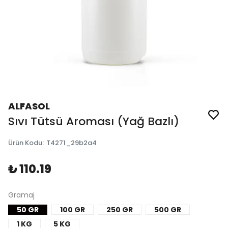
ALFASOL
Sıvı Tütsü Aroması (Yağ Bazlı)
Ürün Kodu
:
T4271_29b2a4
₺ 110.19
Gramaj
50 GR
100 GR
250 GR
500 GR
1 KG
5 KG