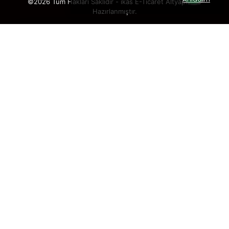
©2026 Tüm Hakları Saklıdır - ikas E-Ticaret
Altyapısı ile
Hazırlanmıştır.
×
TAKİP ET · KAZAN
🎁
%5 İNDİRİM
SENİ BEKLİYOR!
Sosyal medya hesaplarımızı takip et,
DM’den
“KUPON”
yaz, hemen
%5 indirim kodunu
al.
🎟️ %5 İNDİRİM KUPONU
Takip etmek istediğin hesabı seç: