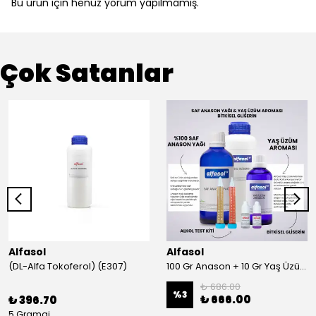
Bu ürün için henüz yorum yapılmamış.
Çok Satanlar
Alfasol
Alfasol
(DL-Alfa Tokoferol) (E307)
100 Gr Anason + 10 Gr Yaş Üzüm + 250 Gr Gliserin + Alkol Test Kiti
₺ 686.00
%
3
₺ 666.00
₺ 396.70
5 Gramaj