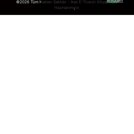
Anladım
©2026 Tüm Hakları Saklıdır - ikas E-Ticaret
Altyapısı ile
Hazırlanmıştır.
×
TAKİP ET · KAZAN
🎁
%5 İNDİRİM
SENİ BEKLİYOR!
Sosyal medya hesaplarımızı takip et,
DM’den
“KUPON”
yaz, hemen
%5 indirim kodunu
al.
🎟️ %5 İNDİRİM KUPONU
Takip etmek istediğin hesabı seç: