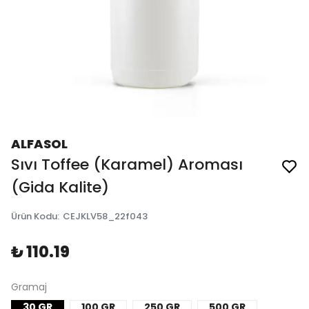
ALFASOL
Sıvı Toffee (Karamel) Aroması
(Gida Kalite)
Ürün Kodu
:
CEJKLV58_22f043
₺ 110.19
Gramaj
30 GR
100 GR
250 GR
500 GR