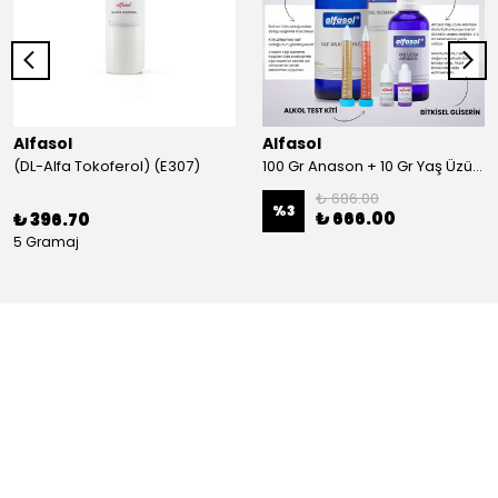
Alfasol
Alfasol
(DL-Alfa Tokoferol) (E307)
100 Gr Anason + 10 Gr Yaş Üzüm + 250 Gr Gliserin + Alkol Test Kiti
₺ 686.00
%
3
₺ 666.00
₺ 396.70
5 Gramaj