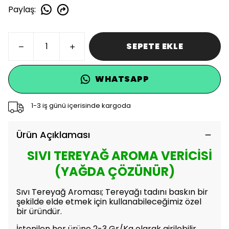
Paylaş
:
SEPETE EKLE
WHATSAPP
1-3 iş günü içerisinde kargoda
Ürün Açıklaması
SIVI TEREYAĞ AROMA VERİCİSİ
(YAĞDA ÇÖZÜNÜR)
Sıvı Tereyağ Aroması;
Tereyağı
tadını baskın bir
şekilde elde etmek için kullanabileceğimiz özel
bir üründür.
İstenilen her ürüne 2-3 Gr/Kg olarak girilebilir.