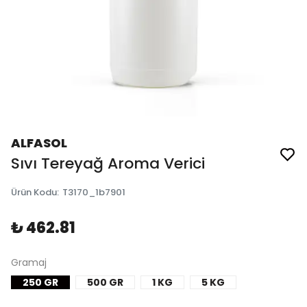
ALFASOL
Sıvı Tereyağ Aroma Verici
Ürün Kodu
:
T3170_1b7901
₺ 462.81
Gramaj
250 GR
500 GR
1 KG
5 KG