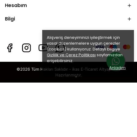
Hesabım
Bilgi
Alışveriş deneyiminizi iyileştirmek için
yasal düzenlemelere uygun çerezler
(cookies) kullanıyoruz. Detaylı bilgiye
Gizlilik ve Çerez Politikası
sayfamızdan
erişebilirsiniz.
Anladım
©2026 Tüm Hakları Saklıdır - ikas E-Ticaret
Altyapısı ile
Hazırlanmıştır.
×
TAKİP ET · KAZAN
🎁
%5 İNDİRİM
SENİ BEKLİYOR!